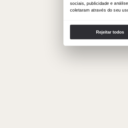
sociais, publicidade e anál
coletaram através do seu us
Rejeitar todos