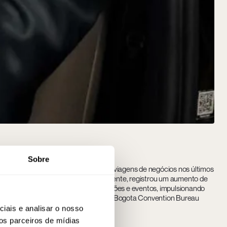
Sobre
endo a um aumento significativo nas viagens de negócios nos últimos
 rede de infraestrutura digital crescente, registrou um aumento de
raçou seu papel de centro de convenções e eventos, impulsionando
r meio de iniciativas como o Greater Bogota Convention Bureau
iais e analisar o nosso
os parceiros de mídias