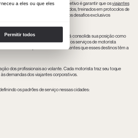
presença em ambas as cidades. O objetivo é garantir que os
viajantes
rneceu a eles ou que eles
aças à equipe de motoristas certificados, treinados em protocolos de
issionalismo e segurança adaptado aos desafios exclusivos
Permitir todos
 econômico do Chile, enquanto Bogotá consolida sua posição como
cidades continuam a se desenvolver, os serviços de motorista
sionais com as oportunidades crescentes que esses destinos têm a
ção dos profissionais ao volante. Cada motorista traz seu toque
 às demandas dos viajantes corporativos.
efinindo os padrões de serviço nessas cidades: