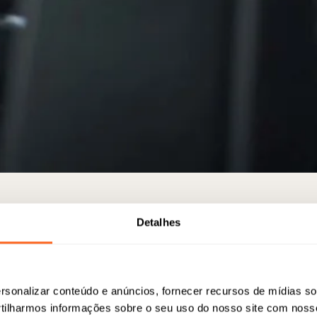
Detalhes
A Drivania Chauffeurs tem sido parte dessa transformação, respond
dois anos. Santiago, com seu setor de tecnologia em expansão e uma
20% nas reservas de viagens corporativas. Bogotá, por sua vez, ab
um crescimento de 25% nas viagens relacionadas a conferências po
(GBCB).
sonalizar conteúdo e anúncios, fornecer recursos de mídias soc
ilharmos informações sobre o seu uso do nosso site com noss