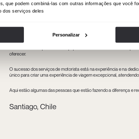
Para atender a essa demanda crescente, a Drivania fortaleceu sua 
ises, que podem combiná-las com outras informações que você fo
de negócios
possam contar com um serviço eficiente. Além disso, gr
o dos serviços deles
segurança avançados, os clientes se beneficiam de um nível de prof
apresentados pelos dois centros urbanos.
Personalizar
Santiago continua sendo um pilar fundamental do desenvolvimento
um epicentro de inovação na América Latina. À medida que as duas 
executivo desempenharão um papel essencial na conexão dos profis
oferecer.
O sucesso dos serviços de motorista está na experiência e na dedica
único para criar uma experiência de viagem excepcional, atendendo
Aqui estão algumas das pessoas que estão fazendo a diferença e red
Santiago, Chile