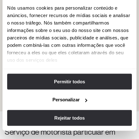
Nós usamos cookies para personalizar conteúdo e
anúncios, fornecer recursos de mídias sociais e analisar
o nosso tráfego. Nós também compartilharmos
informações sobre o seu uso do nosso site com nossos
parceiros de mídias sociais, publicidade e análises, que
podem combiná-las com outras informações que você
forneceu a eles ou que eles coletaram através do seu
Dos negócios ao lazer: um tour de
uso dos serviços deles
vinhos proposto por Alfonso, em
Santiago
Permitir todos
Depois de participar de um intenso congresso de viagens
corporativas em Santiago, no Chile, encontrei-me com um dia
livre antes de voltar para Los Angeles.
Personalizar
View experience
Rejeitar todos
Serviço de motorista particular em