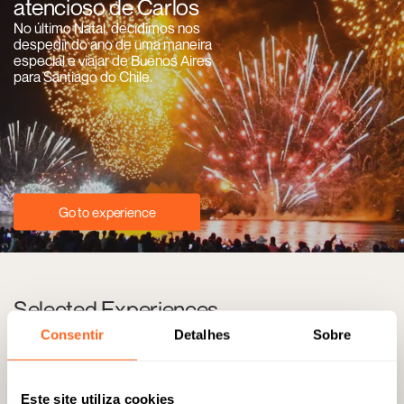
atencioso de Carlos
No último Natal, decidimos nos
despedir do ano de uma maneira
especial e viajar de Buenos Aires
para Santiago do Chile.
Go to experience
Selected Experiences
Consentir
Detalhes
Sobre
Este site utiliza cookies