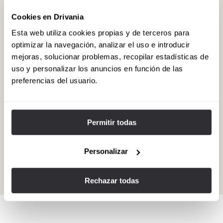
Cookies en Drivania
Esta web utiliza cookies propias y de terceros para
optimizar la navegación, analizar el uso e introducir
mejoras, solucionar problemas, recopilar estadísticas de
uso y personalizar los anuncios en función de las
preferencias del usuario.
Permitir todas
Del negocio al ocio: una ruta vinícola
propuesta por Alfonso en Santiago
Después de asistir a un intenso congreso de viajes
Personalizar
corporativos en Santiago de Chile, me encontré con tres
compañeros con un día libre antes de regresar a Los Ángeles.
Rechazar todas
View experience