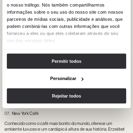
o nosso tráfego. Nós também compartilharmos
informações sobre o seu uso do nosso site com nossos
parceiros de mídias sociais, publicidade e análises, que
05
Palácio das Artes (Müpa Budapest)
podem combiná-las com outras informações que você
Um local de cultura contemporânea, que recebe concertos de
forneceu a eles ou que eles coletaram através do seu
música clássica, ópera, balé e exposições de arte contemporânea.
uso dos serviços deles
Komor Marcell u. 1, 1095 Budapeste.
Permitir todos
06
Gerbeaud Café
Uma das maiores cafeterias da Europa, famosa por seus doces
Personalizar
tradicionais e decoração opulenta. Vörösmarty tér 7-8, 1051
Budapeste.
Rejeitar todos
07
New York Café
Conhecido como o café mais bonito do mundo, oferece um
ambiente luxuoso e um cardápio à altura de sua história. Erzsébet