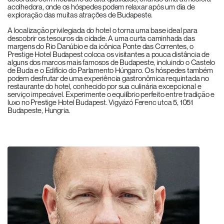
acolhedora
,
onde os hóspedes podem relaxar após um dia de
exploração das muitas atrações de Budapeste.
A localização privilegiada do hotel o torna uma base ideal para
descobrir os tesouros da cidade. A uma curta caminhada das
margens do Rio Danúbio e da icônica Ponte das Correntes, o
Prestige Hotel Budapest coloca os visitantes a
pouca
distância de
alguns dos marcos mais famosos de Budapeste, incluindo o Castelo
de Buda e o Edifício do Parlamento Húngaro. Os hóspedes também
podem desfrutar de uma experiência gastronômica requintada no
restaurante do hotel, conhecido por sua culinária excepcional e
serviço impecável. Experimente o equilíbrio perfeito entre tradição e
luxo no Prestige Hotel Budapest
. Vigyázó
Ferenc utca 5, 1051
Budapeste, Hungria.