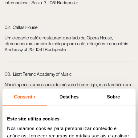
internacional. Sas u. 3, 1051 Budapeste.
02
Callas House
Um elegante café e restaurante ao lado da Opera House,
oferecendo um ambiente chique para café, refeições e coquetéis.
Andrássy út 20, 1061 Budapeste.
03
Liszt Ferenc Academy of Music
Não é apenas uma escola de música de prestígio, mas também um
local de concertos conhecido por sua arquitetura Art Nouveau de
tirar o fôlego. Liszt Ferenc tér 8, 1061 Budapeste.
Consentir
Detalhes
Sobre
Este site utiliza cookies
04
Annamaria Cammilli Boutique
Nós usamos cookies para personalizar conteúdo e
Joalheria exclusiva, que oferece designs exclusivos em ouro criados
anúncios, fornecer recursos de mídias sociais e analisar
pela renomada designer italiana. Andrássy út 16, 1061 Budapeste.