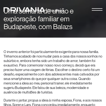
Uma semana de união e
exploração familiar em
Budapeste, com Balazs
O inverno anterior foi particularmente exigente para nossa família.
Tínhamos acabado de nos mudar para a casa dos nossos sonhos no
subúrbio e, embora tenha sido um trabalho de amor, também foi
exaustivo. Para comemorar nosso novo começo, decidi que era
preciso fazer uma viagem de férias. Escolher o destino certo foi um
desafio, especialmente com dois adolescentes mais cativados por
seus smartphones do que por qualquer outra coisa. Quando
mencionei a ideia ao meu personal trainer, ele imediatamente
sugeriu Budapeste. Ele falou de sua beleza, modernidade e
ausência de multidões de turistas.
Durante o jantar, propus a ideia à minha esposa, Fiona, e aos nossos
filhos, Soren e Lars. Fiona concordou imediatamente, enquanto