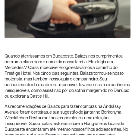
Quando aterrissamos em Budapeste, Balazs nos cumprimentou
com uma placa com o nome da nossa família. Ele dirigia um
Mercedes V-Class impecável e logo estávamos a caminho do
Prestige Hotel. Nos cinco dias seguintes, Balazs tornou-se nosso
motorista, mas também nosso guia e companheiro. Seu
conhecimento da cidade era impecável, levando-nos a experiências
inesquecíveis, como assistir ao pôr do sol na margem do rio Danúbio
ou explorar a Castle Hill.
As recomendações de Balazs para fazer compras na Andrássy
Avenue foram certeiras, e sua sugestão de jantar no Borkonyha
Winekitchen Restaurant nos proporcionou uma refeição
inesquecível. Suas muitas histórias sobre a Hungria e os locais de
Budapeste encantaram até mesmo nossos filhos adolescentes. No
terceiro dia, notei que Soren e Lars estavam mais engajados,