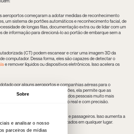
cluem:
 os aeroportos começaram a adotar medidas de reconhecimento
es, um sistema de portões automáticos e reconhecimento facial, de
 necessidade de longas filas, documentação extra ou de lidar com um
s de informação para direcioná-lo ao portão de embarque sem a
utadorizada (CT) podem escanear e criar uma imagem 3D da
de computador. Dessa forma, eles são capazes de detectar o
ala
e remover líquidos ou dispositivos eletrônicos. Isso acelera os
adotado por alguns aeroportos e companhias aéreas para o
ção do armazenamento de informações, ela permite que as
Sobre
a
, evitando fraudes e tornando os dados pessoais muito mais
o rastreamento de bagagens em tempo real e com precisão.
m scanners remotos para bagagens e passageiros. Isso aumenta a
agem remota com especialistas localizados em qualquer lugar.
iais e analisar o nosso
os parceiros de mídias