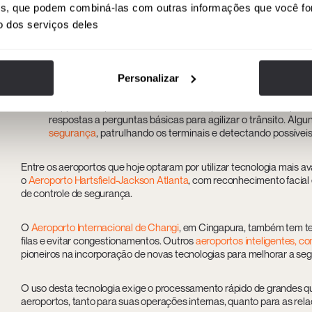
Inteligência artificial e análise preditiva de tráfego:
a inteligê
ises, que podem combiná-las com outras informações que você fo
vídeo. Capaz de detectar padrões ou comportamentos suspei
o dos serviços deles
detectando o fluxo de passageiros e distribuindo a equipe de
mais preciso das chegadas e partidas de aeronaves
, reduz
Personalizar
Robôs e assistentes virtuais:
ter esse tipo de tecnologia é
terminal
, especialmente aqueles que são viajantes menos e
Pepper está presente em vários aeroportos do mundo, prest
respostas a perguntas básicas para agilizar o trânsito. Al
segurança
, patrulhando os terminais e detectando possívei
Entre os aeroportos que hoje optaram por utilizar tecnologia mais
o
Aeroporto Hartsfield-Jackson Atlanta
, com reconhecimento facial
de controle de segurança.
O
Aeroporto Internacional de Changi
, em Cingapura, também tem tecn
filas e evitar congestionamentos. Outros
aeroportos inteligentes, 
pioneiros na incorporação de novas tecnologias para melhorar a seg
O uso desta tecnologia exige o processamento rápido de grandes qua
aeroportos, tanto para suas operações internas, quanto para as rel