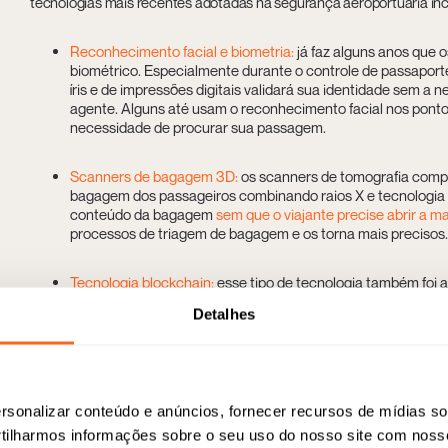
tecnologias mais recentes adotadas na segurança aeroportuária in
Reconhecimento facial e biometria:
já faz alguns anos que
biométrico. Especialmente durante o controle de passaport
íris e de impressões digitais validará sua identidade sem a
agente. Alguns até usam o reconhecimento facial nos ponto
necessidade de procurar sua passagem.
Scanners de bagagem 3D:
os scanners de tomografia comp
bagagem dos passageiros combinando raios X e tecnologia 
conteúdo da bagagem
sem que o viajante precise abrir a m
processos de triagem de bagagem e os torna mais precisos.
Tecnologia blockchain:
esse tipo de tecnologia também foi 
manuseio de dados de passageiros. Graças à descentraliza
Detalhes
identidades digitais sejam gerenciadas de forma mais segur
protegidos. Outro uso prático da tecnologia blockchain é 
Triagem de segurança remota:
alguns aeroportos incorpora
eficiência, a segurança e reduz os custos, permitindo a tri
sonalizar conteúdo e anúncios, fornecer recursos de mídias soc
ilharmos informações sobre o seu uso do nosso site com noss