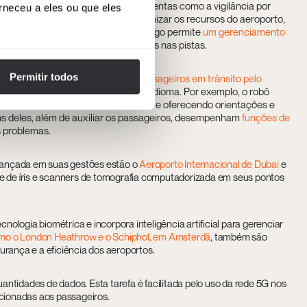
ncia artificial é incorporada a ferramentas como a vigilância por
rneceu a eles ou que eles
tos, ela também é usada para otimizar os recursos do aeroporto,
 acordo. A análise preditiva de tráfego permite
um gerenciamento
indo o congestionamento e os atrasos nas pistas.
Permitir todos
 um grande avanço para
ajudar os passageiros em trânsito pelo
xperientes ou que não entendem o idioma. Por exemplo, o robô
ando assistência em vários idiomas e oferecendo orientações e
guns deles, além de auxiliar os passageiros, desempenham
funções de
s problemas.
 avançada em suas gestões estão o
Aeroporto Internacional de Dubai
e
 e de íris e scanners de tomografia computadorizada em seus pontos
ologia biométrica e incorpora inteligência artificial para gerenciar
como o London Heathrow e o Schiphol, em Amsterdã
, também são
urança e a eficiência dos aeroportos.
ntidades de dados. Esta tarefa é facilitada pelo uso da rede 5G nos
acionadas aos passageiros.