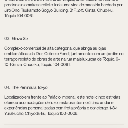
preciso e o omakase reflete toda uma vida de maestria herdada por
Jiro Ono. Tsukamoto Sogyo Building, B1F, 2-15 Ginza, Chuo-ku,
Tóquio 104-0061.
03
Ginza Six
Complexo comercial de alta categoria, que abriga as lojas
emblemáticas da Dior, Celine e Fendi, juntamente com um jardim no
terraço repleto de obras de arte na rua mais luxuosa de Tóquio. 6-
10-1 Ginza, Chuo-ku, Tóquio 104-0061.
04
The Peninsula Tokyo
Localizado em frente ao Palácio Imperial, este hotel cinco estrelas
oferece acomodações de luxo, restaurantes no último andar e
experiências personalizadas com frota própria e concierge. 1-8-1
Yurakucho, Chiyoda-ku, Tóquio 100-0006.