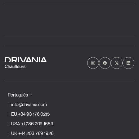
Português
info@drivania.com
EU
+34 93 176 0215
USA
+1 786 209 1689
UK
+44 203 769 1926