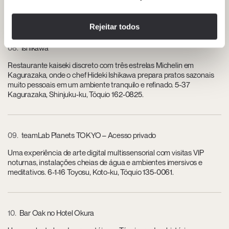
modernidade. 1-9-1 Marunouchi, Chiyoda-ku, Tóquio 100-0005.
Rejeitar todos
08
Ishikawa
Restaurante kaiseki discreto com três estrelas Michelin em
Kagurazaka, onde o chef Hideki Ishikawa prepara pratos sazonais
muito pessoais em um ambiente tranquilo e refinado. 5-37
Kagurazaka, Shinjuku-ku, Tóquio 162-0825.
09
teamLab Planets TOKYO – Acesso privado
Uma experiência de arte digital multissensorial com visitas VIP
noturnas, instalações cheias de água e ambientes imersivos e
meditativos. 6-1-16 Toyosu, Koto-ku, Tóquio 135-0061.
10
Bar Oak no Hotel Okura