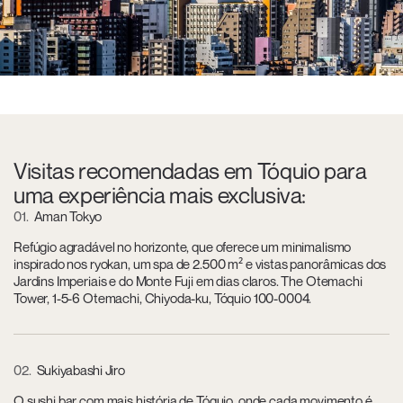
Visitas recomendadas em Tóquio para
uma experiência mais exclusiva:
01
Aman Tokyo
Refúgio agradável no horizonte, que oferece um minimalismo
inspirado nos ryokan, um spa de 2.500 m² e vistas panorâmicas dos
Jardins Imperiais e do Monte Fuji em dias claros. The Otemachi
Tower, 1-5-6 Otemachi, Chiyoda-ku, Tóquio 100-0004.
02
Sukiyabashi Jiro
O sushi bar com mais história de Tóquio, onde cada movimento é