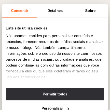
05
Nihonryori RyuGin
Consentir
Detalhes
Sobre
Uma experiência kaiseki com três estrelas Michelin do chef Seiji
Yamamoto, que combina ingredientes sazonais, técnicas modernas
e um profundo respeito pela tradição japonesa. 7-17-24 Roppongi,
Este site utiliza cookies
Minato-ku, Tóquio 106-0032.
Nós usamos cookies para personalizar conteúdo e
anúncios, fornecer recursos de mídias sociais e analisar
o nosso tráfego. Nós também compartilharmos
06
Omotesando Hills
informações sobre o seu uso do nosso site com nossos
Uma maravilha arquitetônica de Tadao Ando, este refinado espaço
parceiros de mídias sociais, publicidade e análises, que
comercial oferece moda de luxo, produtos artesanais e cafés
podem combiná-las com outras informações que você
contemporâneos em seus andares fluidos e luminosos. 4-12-10
forneceu a eles ou que eles coletaram através do seu
Jingumae, Shibuya-ku, Tóquio 150-0001.
uso dos serviços deles
07
The Tokyo Station Hotel
Permitir todos
Edifício histórico com tetos abobadados, fachadas de tijolos
vermelhos imperiais e acesso direto ao centro de transportes mais
Personalizar
conectado do Japão, que combina com perfeição tradição e