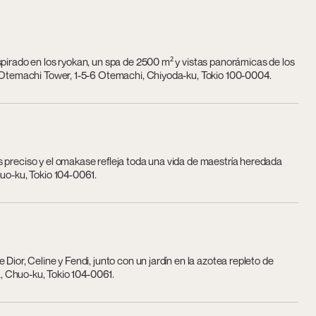
spirado en los ryokan, un spa de 2500 m² y vistas panorámicas de los
he Otemachi Tower, 1-5-6 Otemachi, Chiyoda-ku, Tokio 100-0004.
 preciso y el omakase refleja toda una vida de maestría heredada
huo-ku, Tokio 104-0061.
Dior, Celine y Fendi, junto con un jardín en la azotea repleto de
za, Chuo-ku, Tokio 104-0061.