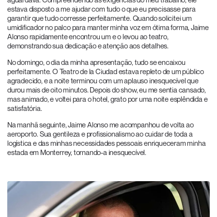
estava disposto a me ajudar com tudo o que eu precisasse para
garantir que tudo corresse perfeitamente. Quando solicitei um
umidificador no palco para manter minha voz em ótima forma, Jaime
Alonso rapidamente encontrou um e o levou ao teatro,
demonstrando sua dedicação e atenção aos detalhes.
No domingo, o dia da minha apresentação, tudo se encaixou
perfeitamente. O Teatro de la Ciudad estava repleto de um público
agradecido, e a noite terminou com um aplauso inesquecível que
durou mais de oito minutos. Depois do show, eu me sentia cansado,
mas animado, e voltei para o hotel, grato por uma noite esplêndida e
satisfatória.
Na manhã seguinte, Jaime Alonso me acompanhou de volta ao
aeroporto. Sua gentileza e profissionalismo ao cuidar de toda a
logística e das minhas necessidades pessoais enriqueceram minha
estada em Monterrey, tornando-a inesquecível.