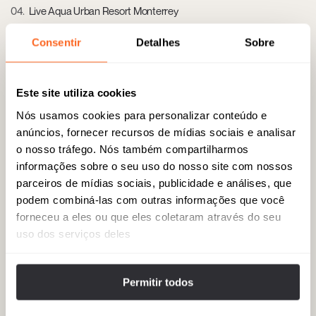
04
Live Aqua Urban Resort Monterrey
Um hotel sofisticado, que oferece uma experiência sensorial com
Consentir
Detalhes
Sobre
design de vanguarda e instalações luxuosas. Av. Lázaro Cárdenas
2424, Residencial San Agustin, 66260 San Pedro Garza García.
Este site utiliza cookies
Nós usamos cookies para personalizar conteúdo e
05
Galería de Arte CONARTE
anúncios, fornecer recursos de mídias sociais e analisar
Uma galeria de arte contemporânea que promove artistas locais e
o nosso tráfego. Nós também compartilharmos
internacionais, localizada no icônico espaço Conarte. Juárez 645,
informações sobre o seu uso do nosso site com nossos
Centro, 64000.
parceiros de mídias sociais, publicidade e análises, que
podem combiná-las com outras informações que você
forneceu a eles ou que eles coletaram através do seu
06
Skala
uso dos serviços deles
Local de alta gastronomia, conhecido por seus pratos de frutos do
mar e ambiente chique, localizado na exclusiva área de San Pedro.
Av. José Vasconcelos 150, Del Valle, 66260 San Pedro Garza
Permitir todos
García.