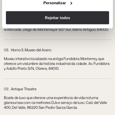
Personalizar
07
Café Iguana
Rejeitar todos
Um local lendário para música ao vivo e apresentações, oferecendo
uma mistura de artistas locais e internacionais em uma atmosfera
sofisticada. Diego de Montemayor 927 Sur, Barrio Antiguo, 64000.
08
Horno 3: Museo del Acero
Museu interativo localizado na antiga Fundidora Monterrey, que
oferece um vislumbre da história industrial da cidade. Av. Fundidora
y Adolfo Prieto S/N, Obrera, 64010.
09
Antique Theatre
Boate de luxo que oferece uma experiência de vida noturna
glamourosa com os melhores DJs e serviço de luxo. Calz del Valle
400, Del Valle, 66220 San Pedro Garza García.