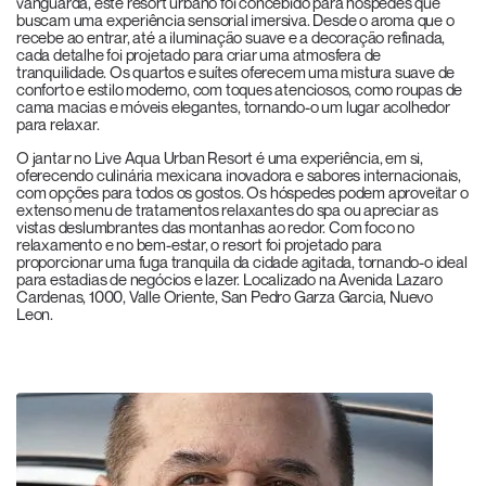
vanguarda, este resort urbano foi concebido para hóspedes que
buscam uma experiência sensorial imersiva. Desde o aroma que o
recebe ao entrar, até a iluminação suave e a decoração refinada,
cada detalhe foi projetado para criar uma atmosfera de
tranquilidade. Os quartos e suítes oferecem uma mistura suave de
conforto e estilo moderno, com toques atenciosos, como roupas de
cama macias e móveis elegantes, tornando-o um lugar acolhedor
para relaxar.
O jantar no Live Aqua Urban Resort é uma experiência, em si,
oferecendo culinária mexicana inovadora e sabores internacionais,
com opções para todos os gostos. Os hóspedes podem aproveitar o
extenso menu de tratamentos relaxantes do spa ou apreciar as
vistas deslumbrantes das montanhas ao redor. Com foco no
relaxamento e no bem-estar, o resort foi projetado para
proporcionar uma fuga tranquila da cidade agitada, tornando-o ideal
para estadias de negócios e lazer. Localizado na Avenida Lazaro
Cardenas, 1000, Valle Oriente, San Pedro Garza Garcia, Nuevo
Leon.