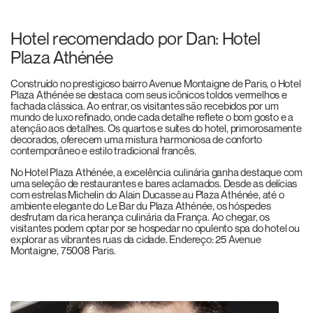
Hotel recomendado por Dan: Hotel
Plaza Athénée
Construído no prestigioso bairro Avenue Montaigne de Paris, o Hotel
Plaza Athénée se destaca com seus icônicos toldos vermelhos e
fachada clássica. Ao entrar, os visitantes são recebidos por um
mundo de luxo refinado, onde cada detalhe reflete o bom gosto e a
atenção aos detalhes. Os quartos e suítes do hotel, primorosamente
decorados, oferecem uma mistura harmoniosa de conforto
contemporâneo e estilo tradicional francês.
No Hotel Plaza Athénée, a excelência culinária ganha destaque com
uma seleção de restaurantes e bares aclamados. Desde as delícias
com estrelas Michelin do Alain Ducasse au Plaza Athénée
,
até o
ambiente elegante do Le Bar du Plaza Athénée, os hóspedes
desfrutam da rica herança culinária da França. Ao chegar, os
visitantes podem optar por se hospedar no opulento spa do hotel ou
explorar as vibrantes ruas da cidade. Endereço: 25 Avenue
Montaigne, 75008 Paris.