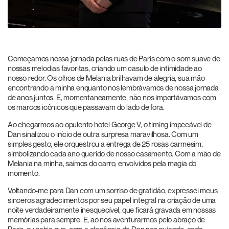
Começamos nossa jornada pelas ruas de Paris com o som suave de
nossas melodias favoritas, criando um casulo de intimidade ao
nosso redor. Os olhos de Melania brilhavam de alegria, sua mão
encontrando a minha enquanto nos lembrávamos de nossa jornada
de anos juntos. E, momentaneamente, não nos importávamos com
os marcos icônicos que passavam do lado de fora.
Ao chegarmos ao opulento hotel George V, o timing impecável de
Dan sinalizou o início de outra surpresa maravilhosa. Com um
simples gesto, ele orquestrou a entrega de 25 rosas carmesim,
simbolizando cada ano querido de nosso casamento. Com a mão de
Melania na minha, saímos do carro, envolvidos pela magia do
momento.
Voltando-me para Dan com um sorriso de gratidão, expressei meus
sinceros agradecimentos por seu papel integral na criação de uma
noite verdadeiramente inesquecível, que ficará gravada em nossas
memórias para sempre. E, ao nos aventurarmos pelo abraço de