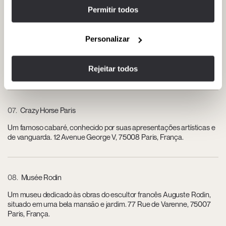
Permitir todos
06
Maxim’s de Paris
Personalizar
Um lendário restaurante Art Nouveau, conhecido por sua
experiência gastronômica histórica. 3 Rue Royale, 75008 Paris,
Rejeitar todos
França.
07
Crazy Horse Paris
Um famoso cabaré, conhecido por suas apresentações artísticas e
de vanguarda. 12 Avenue George V, 75008 Paris, França.
08
Musée Rodin
Um museu dedicado às obras do escultor francês Auguste Rodin,
situado em uma bela mansão e jardim. 77 Rue de Varenne, 75007
Paris, França.