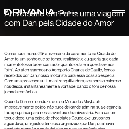
Aniversário em Paris: uma viagem
com Dan pela Cidade do Amor
Comemorar nosso 25º aniversário de casamento na Cidade do
Amor foi um sonho que se tornou realidade, e eu queria que cada
momento fosse tão encantador quanto o dia em que dissemos
“sim”. Ao aterrissarmos no Aeroporto Charles de Gaulle, fomos
recebidos por Dan, nosso motorista para essa ocasião especial.
Com uma presença sutil, mas tranquilizadora, seu sorriso caloroso
nos deixou instantaneamente à vontade, dando o tom de nossa
jornada romântica.
Quando Dan nos conduziu ao seu Mercedes Maybach
impecavelmente polido, não pude deixar de admirar sua elegância,
tão apropriada para nossa aventura de aniversário. Para dar um
toque doce, uma caixa de chocolates Gouda exclusivos nos
aguardava, um gesto atencioso organizado por Dan, que havia
prestado atenção a cada detalhe de nossas preferências.