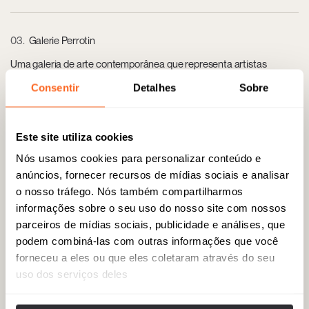
03
Galerie Perrotin
Uma galeria de arte contemporânea que representa artistas
emergentes e consagrados no vibrante bairro de Marais. 76 Rue de
Consentir
Detalhes
Sobre
Turenne, 75003 Paris, França.
Este site utiliza cookies
04
Septime
Nós usamos cookies para personalizar conteúdo e
Um restaurante altamente aclamado, conhecido por sua culinária
anúncios, fornecer recursos de mídias sociais e analisar
francesa moderna e sustentável. 80 Rue de Charonne, 75011 Paris,
o nosso tráfego. Nós também compartilharmos
França.
informações sobre o seu uso do nosso site com nossos
parceiros de mídias sociais, publicidade e análises, que
podem combiná-las com outras informações que você
05
Le Bon Marché
forneceu a eles ou que eles coletaram através do seu
A loja de departamentos mais antiga de Paris, famosa por seus
uso dos serviços deles
produtos de luxo e mercado de alimentos gourmet. 24 Rue de
Sèvres, 75007 Paris, França.