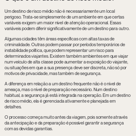
Um destino de risco médio não é necessariamente um local
perigoso. Trata-se simplesmente de um ambiente em que certas
variáveis exigem um maior nível de atenção operacional. Essas
variáveis podem diferir significativamente de um destino para outro.
Algumas cidades têm áreas específicas com altas taxas de
criminalidade. Outras podem passar por períodos temporários de
instabilidade política, que podem representar um risco para
determinados viajantes. Existem também ambientes em que viajar
num veículo de alta classe pode aumentar a exposição do viajante,
ou situações em que a sua presença deve ser discreta, não só por
motivos de privacidade, mas também de segurança.
A diferença em relação a um destino frequente não é o nível de
ameaça, mas o nível de preparação necessário. Num destino
habitual, a segurança já está integrada na operação. Em um destino
de risco médio, ela é gerenciada ativamente e planejada em
detalhes.
O processo começa muito antes da viagem, pois somente através
da antecipação e da preparação é possível garantir a segurança
com as devidas garantias.