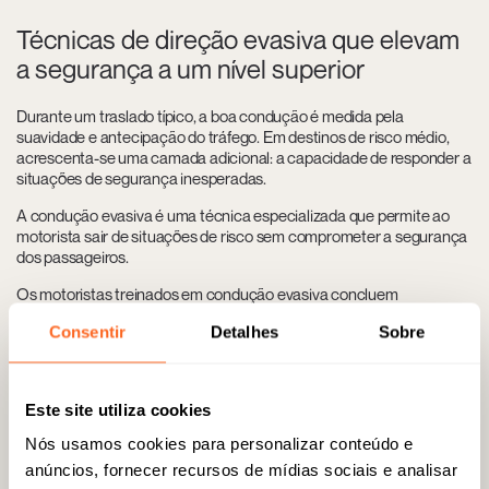
Técnicas de direção evasiva que elevam
a segurança a um nível superior
Durante um traslado típico, a boa condução é medida pela
suavidade e antecipação do tráfego. Em destinos de risco médio,
acrescenta-se uma camada adicional: a capacidade de responder a
situações de segurança inesperadas.
A condução evasiva é uma técnica especializada que permite ao
motorista sair de situações de risco sem comprometer a segurança
dos passageiros.
Os motoristas treinados em condução evasiva concluem
programas avançados em centros especializados, onde aprendem
Consentir
Detalhes
Sobre
manobras evasivas, condução rápida em linha reta em marcha à ré,
protocolos de resposta para bloqueios de estrada imprevistos e
como manter o controle total do veículo sob pressão. Esta formação
é atualizada periodicamente, uma vez que a evolução das
Este site utiliza cookies
dinâmicas e da tecnologia de segurança exige que as táticas sejam
aperfeiçoadas continuamente para manter o máximo nível de
Nós usamos cookies para personalizar conteúdo e
proteção dos passageiros.
anúncios, fornecer recursos de mídias sociais e analisar