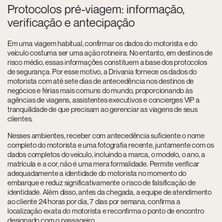
Protocolos pré-viagem: informação,
verificação e antecipação
Em uma viagem habitual, confirmar os dados do motorista e do
veículo costuma ser uma ação rotineira. No entanto, em destinos de
risco médio, essas informações constituem a base dos protocolos
de segurança. Por esse motivo, a Drivania fornece os dados do
motorista com até sete dias de antecedência nos destinos de
negócios e férias mais comuns do mundo, proporcionando às
agências de viagens, assistentes executivos e concierges VIP a
tranquilidade de que precisam ao gerenciar as viagens de seus
clientes.
Nesses ambientes, receber com antecedência suficiente o nome
completo do motorista e uma fotografia recente, juntamente com os
dados completos do veículo, incluindo a marca, o modelo, o ano, a
matrícula e a cor, não é uma mera formalidade. Permite verificar
adequadamente a identidade do motorista no momento do
embarque e reduz significativamente o risco de falsificação de
identidade. Além disso, antes da chegada, a equipe de atendimento
ao cliente 24 horas por dia, 7 dias por semana, confirma a
localização exata do motorista e reconfirma o ponto de encontro
designado com o passageiro.