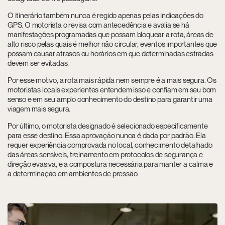
O itinerário também nunca é regido apenas pelas indicações do
GPS. O motorista o revisa com antecedência e avalia se há
manifestações programadas que possam bloquear a rota, áreas de
alto risco pelas quais é melhor não circular, eventos importantes que
possam causar atrasos ou horários em que determinadas estradas
devem ser evitadas.
Por esse motivo, a rota mais rápida nem sempre é a mais segura. Os
motoristas locais experientes entendem isso e confiam em seu bom
senso e em seu amplo conhecimento do destino para garantir uma
viagem mais segura.
Por último, o motorista designado é selecionado especificamente
para esse destino. Essa aprovação nunca é dada por padrão. Ela
requer experiência comprovada no local, conhecimento detalhado
das áreas sensíveis, treinamento em protocolos de segurança e
direção evasiva, e a compostura necessária para manter a calma e
a determinação em ambientes de pressão.