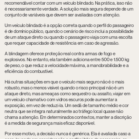
recomendável contar com um veículo blindado. Na prática, isso não
é necessariamente verdade. A solução mais segura depende de um
conjunto de variáveis que devem ser avaliadas com atenção.
Um veículo blindado é a opção correta quando o perfil do passageiro
é de domínio público, quando o cenário de risco inclui a possibilidade
de um ataque direto ou quando o passageiro viaja com uma escolta
que requer capacidade de resistência em caso de agressão.
A blindagem oferece proteção real contra armas de fogo e
explosivos. No entanto, ela também adiciona entre 500 e 1.500 kg
de peso, o que reduz a velocidade máxima, a manobrabilidade e a
eficiência do combustível.
Há outras situações em que o veículo mais seguro não é o mais
robusto, mas o menos visível: quando o risco principal não é um
ataque direto, mas ameaças como sequestro ou assalto, viajar em
um veículo chamativo com vidros escuros pode aumentar a
exposição, em vez de reduzi-la. Um sedã de tamanho médio e cor
neutra que se integra naturalmente ao tráfego local quase não
chama a atenção. Em determinados contextos, manter a discrição
é a medida de segurança mais eficaz disponível.
Por esse motivo, a decisão nunca é genérica. Ela é avaliada caso a