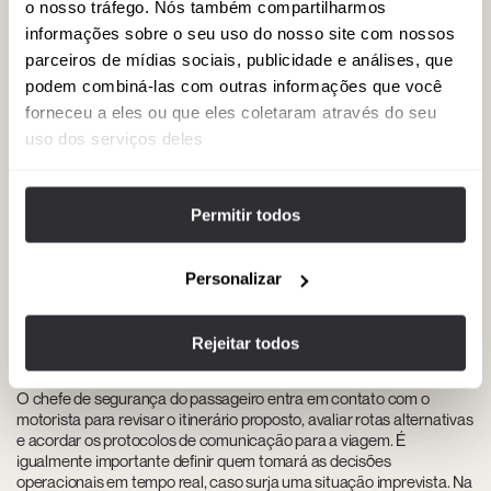
o nosso tráfego. Nós também compartilharmos
É importante ressaltar que a maioria dos serviços em destinos de
risco médio é concluída sem incidentes. A condução evasiva não é
informações sobre o seu uso do nosso site com nossos
uma necessidade diária, mas uma competência que é ativada
parceiros de mídias sociais, publicidade e análises, que
apenas quando a situação o exige. A diferença entre um motorista
podem combiná-las com outras informações que você
com experiência em condução evasiva e outro que não tem essa
experiência não é percebida quando tudo transcorre normalmente.
forneceu a eles ou que eles coletaram através do seu
Ela se torna evidente quando as circunstâncias mudam. E é
uso dos serviços deles
precisamente aí que se marca a diferença.
Coordenação com a equipe de
Permitir todos
segurança e a escolta do passageiro
Alguns passageiros viajam com suas próprias equipes de
Personalizar
segurança, que os acompanham no mesmo veículo ou em um
comboio paralelo. Nessas situações, o motorista não opera de forma
independente, mas como parte de uma estrutura mais complexa.
Rejeitar todos
Como sempre, a coordenação começa muito antes do transporte.
O chefe de segurança do passageiro entra em contato com o
motorista para revisar o itinerário proposto, avaliar rotas alternativas
e acordar os protocolos de comunicação para a viagem. É
igualmente importante definir quem tomará as decisões
operacionais em tempo real, caso surja uma situação imprevista. Na