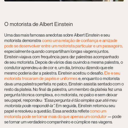
O motorista de Albert Einstein
Uma das mais famosas anedotas sobre Albert Einstein e seu
motorista demonstra
como uma relação de confiança e amizade
pode se desenvolver entre um motorista particular e um passageiro,
especialmente quando compartilham longas viagens juntos.
Einstein viajava com frequência para dar palestras acompanhado
de seu motorista. Depois de vários dias ouvindo a mesma palestra, o
condutor aprendeu-a de cor e, um dia, brincou dizendo que ele
mesmo poderia dar a palestra. Einstein aceitou o desafio.
Ele e seu
motorista trocaram de papéis e uniformes
e, enquanto o motorista
dava uma palestra perfeita no palco, Einstein assistia sentado com o
resto da plateia. No final da palestra, um membro da plateia fez uma
pergunta técnica complexa, e o motorista, no palco e sem deixar
seu papel, respondeu:
“Essa pergunta é tão simples que até meu
motorista pode respondê-la”
. Em seguida, Einstein retomou seu
papel e resolveu a questão. Essa anedota reflete
como um
motorista pode se tornar mais do que apenas um condutor
— pode
se tornar um verdadeiro companheiro e cúmplice nas viagens.