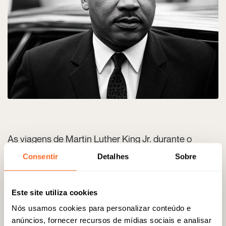
As viagens de Martin Luther King Jr. durante o
Movimento dos Direitos Civis
Consentir
Detalhes
Sobre
Durante o Movimento dos Direitos Civis nos Estados Unidos, Martin
Luther King Jr. enfrentou ameaças constantes enquanto liderava
marchas e organizava comícios e reuniões estratégicas. Nesse
Este site utiliza cookies
sentido, sua
segurança e mobilidade
entre compromissos e eventos
desempenharam um papel fundamental para garantir o sucesso do
Nós usamos cookies para personalizar conteúdo e
movimento. Ele contou com uma
rede de motoristas,
muitos deles
anúncios, fornecer recursos de mídias sociais e analisar