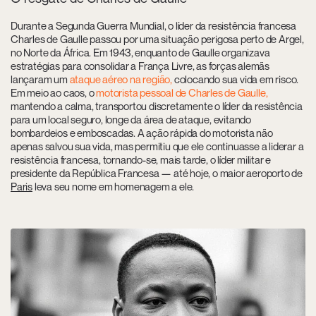
Durante a Segunda Guerra Mundial, o líder da resistência francesa
Charles de Gaulle passou por uma situação perigosa perto de Argel,
no Norte da África. Em 1943, enquanto de Gaulle organizava
estratégias para consolidar a França Livre, as forças alemãs
lançaram um
ataque aéreo na região,
colocando sua vida em risco.
Em meio ao caos, o
motorista pessoal de Charles de Gaulle,
mantendo a calma, transportou discretamente o líder da resistência
para um local seguro, longe da área de ataque, evitando
bombardeios e emboscadas. A ação rápida do motorista não
apenas salvou sua vida, mas permitiu que ele continuasse a liderar a
resistência francesa, tornando-se, mais tarde, o líder militar e
presidente da República Francesa — até hoje, o maior aeroporto de
Paris
leva seu nome em homenagem a ele.