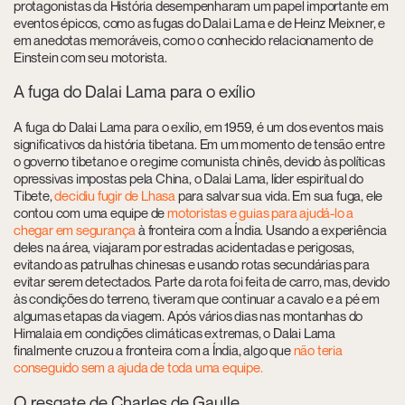
protagonistas da História desempenharam um papel importante em
eventos épicos, como as fugas do Dalai Lama e de Heinz Meixner, e
em anedotas memoráveis, como o conhecido relacionamento de
Einstein com seu motorista.
A fuga do Dalai Lama para o exílio
A fuga do Dalai Lama para o exílio, em 1959, é um dos eventos mais
significativos da história tibetana. Em um momento de tensão entre
o governo tibetano e o regime comunista chinês, devido às políticas
opressivas impostas pela China, o Dalai Lama, líder espiritual do
Tibete,
decidiu fugir de Lhasa
para salvar sua vida. Em sua fuga, ele
contou com uma equipe de
motoristas e guias para ajudá-lo a
chegar em segurança
à fronteira com a Índia. Usando a experiência
deles na área, viajaram por estradas acidentadas e perigosas,
evitando as patrulhas chinesas e usando rotas secundárias para
evitar serem detectados. Parte da rota foi feita de carro, mas, devido
às condições do terreno, tiveram que continuar a cavalo e a pé em
algumas etapas da viagem. Após vários dias nas montanhas do
Himalaia em condições climáticas extremas, o Dalai Lama
finalmente cruzou a fronteira com a Índia, algo que
não teria
conseguido sem a ajuda de toda uma equipe.
O resgate de Charles de Gaulle