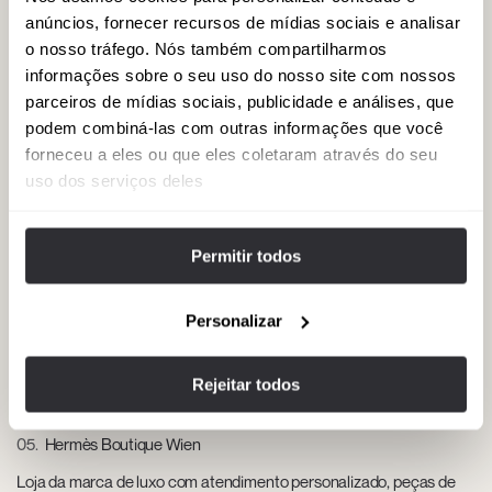
reúne joalherias de prestígio, boutiques de alta qualidade e um
anúncios, fornecer recursos de mídias sociais e analisar
ambiente urbano de primeira classe. Kohlmarkt, 1010.
o nosso tráfego. Nós também compartilharmos
informações sobre o seu uso do nosso site com nossos
parceiros de mídias sociais, publicidade e análises, que
03
Café Central
podem combiná-las com outras informações que você
Café histórico com tetos altos, ambiente distinto, doces tradicionais
forneceu a eles ou que eles coletaram através do seu
e espaços ideais para encontros especiais no centro da cidade.
uso dos serviços deles
Herrengasse 14, 1010.
Permitir todos
04
Palais Coburg – Residenz
Palácio convertido em hotel-boutique de luxo, com suítes amplas,
Personalizar
adega exclusiva e ambiente ideal para uma estadia exigente.
Coburgbastei 4, 1010.
Rejeitar todos
05
Hermès Boutique Wien
Loja da marca de luxo com atendimento personalizado, peças de