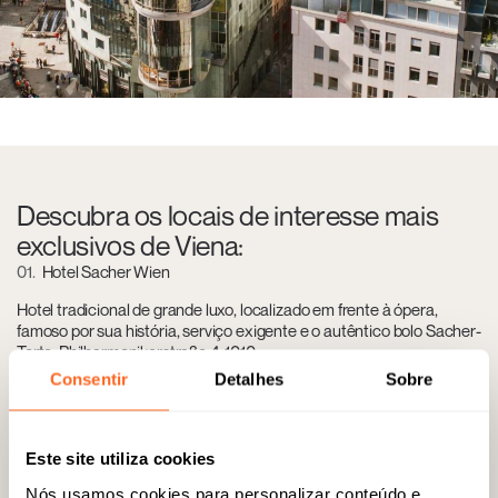
Descubra os locais de interesse mais
exclusivos de Viena:
01
Hotel Sacher Wien
Hotel tradicional de grande luxo, localizado em frente à ópera,
famoso por sua história, serviço exigente e o autêntico bolo Sacher-
Torte. Philharmonikerstraße 4, 1010.
Consentir
Detalhes
Sobre
02
Kohlmarkt
Este site utiliza cookies
Rua comercial premium para pedestres no centro de Viena, que
Nós usamos cookies para personalizar conteúdo e