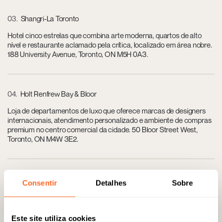
03
Shangri-La Toronto
Hotel cinco estrelas que combina arte moderna, quartos de alto
nível e restaurante aclamado pela crítica, localizado em área nobre.
188 University Avenue, Toronto, ON M5H 0A3.
04
Holt Renfrew Bay & Bloor
Loja de departamentos de luxo que oferece marcas de designers
internacionais, atendimento personalizado e ambiente de compras
premium no centro comercial da cidade. 50 Bloor Street West,
Toronto, ON M4W 3E2.
05
Four Seasons Hotel Toronto
Consentir
Detalhes
Sobre
Alojamento de categoria superior, com suítes de design e
localização privilegiada no bairro de Yorkville, ideal para estadias
exigentes. 60 Yorkville Avenue, Toronto, ON M4W 0A4.
Este site utiliza cookies