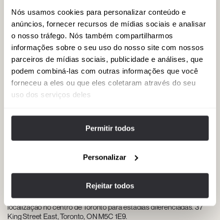
Nós usamos cookies para personalizar conteúdo e
anúncios, fornecer recursos de mídias sociais e analisar
06
Yorkville Village
o nosso tráfego. Nós também compartilharmos
informações sobre o seu uso do nosso site com nossos
Centro premium com boutiques de luxo, cafeterias de design,
galerias de arte e serviços para clientes de alto nível. 77 Yorkville
parceiros de mídias sociais, publicidade e análises, que
Avenue, Toronto, ON M5R 1C1.
podem combiná-las com outras informações que você
forneceu a eles ou que eles coletaram através do seu
uso dos serviços deles
07
Café Boulud (dentro do Four Seasons)
Restaurante de alta gastronomia dentro de um hotel de luxo, com
Permitir todos
cardápio inspirado e ambiente pensado para uma experiência
culinária especial. 60 Yorkville Avenue, Toronto, ON M4W 0A4.
Personalizar
08
The Omni King Edward Hotel
Rejeitar todos
Hotel histórico de luxo, com serviço dedicado, salões elegantes e
localização no centro de Toronto para estadias diferenciadas. 37
King Street East, Toronto, ON M5C 1E9.