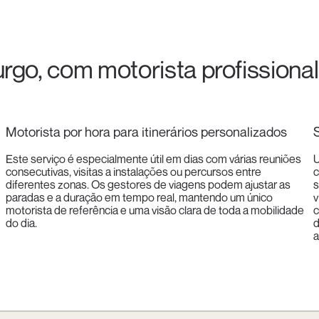
rgo, com motorista profissional
Motorista por hora para itinerários personalizados
Este serviço é especialmente útil em dias com várias reuniões
U
consecutivas, visitas a instalações ou percursos entre
c
diferentes zonas. Os gestores de viagens podem ajustar as
s
paradas e a duração em tempo real, mantendo um único
v
motorista de referência e uma visão clara de toda a mobilidade
c
do dia.
d
a