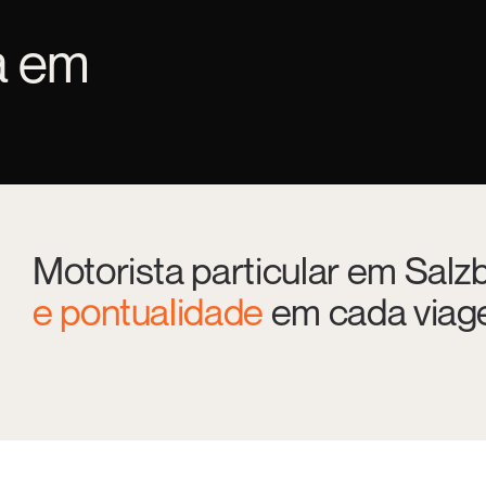
a em
Motorista particular em Salz
e pontualidade
em cada viage