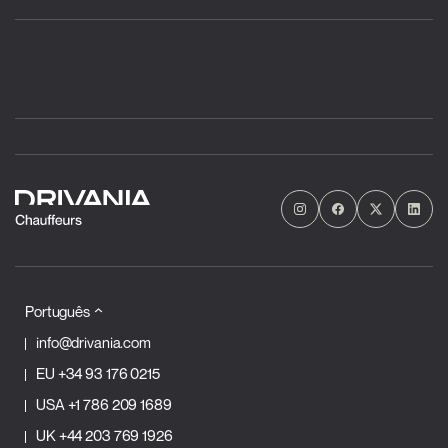
Português
info@drivania.com
EU
+34 93 176 0215
USA
+1 786 209 1689
UK
+44 203 769 1926