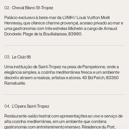
02
Cheval Blanc St-Tropez
Palácio exclusivo à beira-mar da LVMH / Louis Vuitton Moët
Hennessy, que oferece charme provençal, acesso privado ao mar e
uma gastronomia com três estrelas Michelin a cargo de Arnaud
Donckele. Plage de la Bouillabaisse, 83990.
03
Le Club 55
Uma instituição de Saint-Tropez na praia de Pampelonne, onde a
elegância simples, a cozinha mediterrânea fresca e um ambiente
discreto atraem a realeza, artistas e atores. 43 Bd Patch, 83350
Ramatuelle.
04
L’Opera Saint-Tropez
Restaurante-salão teatral com apresentações ao vivo e serviço de
alta cozinha mediterrânea, em um ambiente que combina
gastronomia com entretenimento imersivo. Résidence du Port,