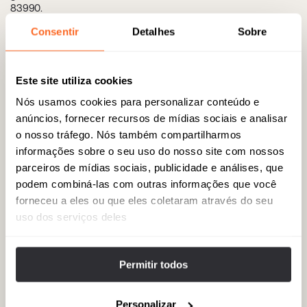
83990.
Consentir
Detalhes
Sobre
05
Mercado da Place des Lices (horário privado com concierge)
Este site utiliza cookies
Este histórico mercado provençal se transforma, sob a orientação
de um especialista, em um tesouro de toalhas de mesa de alta
Nós usamos cookies para personalizar conteúdo e
qualidade, antiguidades e iguarias locais. Place des Lices, 83990.
anúncios, fornecer recursos de mídias sociais e analisar
o nosso tráfego. Nós também compartilharmos
informações sobre o seu uso do nosso site com nossos
06
Chanel Saint-Tropez – La Mistralée
parceiros de mídias sociais, publicidade e análises, que
podem combiná-las com outras informações que você
Boutique sazonal em uma vila restaurada, com jardins acolhedores
forneceu a eles ou que eles coletaram através do seu
e coleções exclusivas da Riviera que não são encontradas em
nenhum outro lugar. 1 Av. du Général Leclerc, 83990.
uso dos serviços deles
Permitir todos
07
Loulou Ramatuelle
Um clube de praia boho-chic, que combina a estética da Riviera
Personalizar