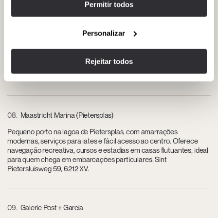
Permitir todos
07
Theater aan het Vrijthof
Personalizar
Principal teatro da cidade, com programação de ópera, balé,
música clássica e espetáculos internacionais em um edifício
emblemático na Vrijthof. Estão disponíveis ingressos para a
Rejeitar todos
temporada, eventos corporativos e opções de hospitalidade para
apresentações em destaque. Vrijthof 47, 6211 LE.
08
Maastricht Marina (Pietersplas)
Pequeno porto na lagoa de Pietersplas, com amarrações
modernas, serviços para iates e fácil acesso ao centro. Oferece
navegação recreativa, cursos e estadias em casas flutuantes, ideal
para quem chega em embarcações particulares. Sint
Pietersluisweg 59, 6212 XV.
09
Galerie Post + García