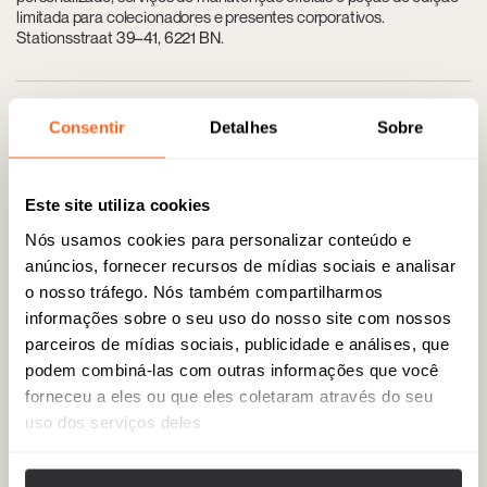
limitada para colecionadores e presentes corporativos.
Stationsstraat 39–41, 6221 BN.
05
Stokstraatkwartier
Consentir
Detalhes
Sobre
Bairro icônico de compras com boutiques de designers, lojas de
calçados selecionadas e joalherias em edifícios históricos. Ideal
para passear entre vitrines de marcas internacionais e lojas
Este site utiliza cookies
conceituais locais, com cafés e terraços bem cuidados. Stokstraat
Nós usamos cookies para personalizar conteúdo e
(zona Stokstraatkwartier), 6211.
anúncios, fornecer recursos de mídias sociais e analisar
o nosso tráfego. Nós também compartilharmos
informações sobre o seu uso do nosso site com nossos
06
Bonnefanten Museum
parceiros de mídias sociais, publicidade e análises, que
Museu de arte histórica, moderna e contemporânea às margens do
podem combiná-las com outras informações que você
rio Mosa, conhecido por sua arquitetura de Aldo Rossi e exposições
forneceu a eles ou que eles coletaram através do seu
temporárias de nível internacional. Espaços para eventos, visitas
uso dos serviços deles
privadas e um agradável café com terraço urbano. Avenue
Céramique 250, 6221 KX.