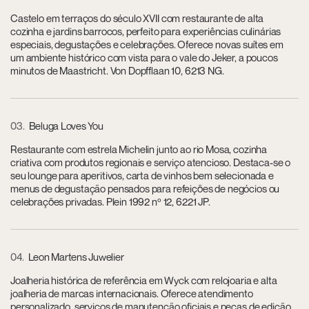
Castelo em terraços do século XVII com restaurante de alta
cozinha e jardins barrocos, perfeito para experiências culinárias
especiais, degustações e celebrações. Oferece novas suítes em
um ambiente histórico com vista para o vale do Jeker, a poucos
minutos de Maastricht. Von Dopfflaan 10, 6213 NG.
03
Beluga Loves You
Restaurante com estrela Michelin junto ao rio Mosa, cozinha
criativa com produtos regionais e serviço atencioso. Destaca-se o
seu lounge para aperitivos, carta de vinhos bem selecionada e
menus de degustação pensados para refeições de negócios ou
celebrações privadas. Plein 1992 nº 12, 6221 JP.
04
Leon Martens Juwelier
Joalheria histórica de referência em Wyck com relojoaria e alta
joalheria de marcas internacionais. Oferece atendimento
personalizado, serviços de manutenção oficiais e peças de edição