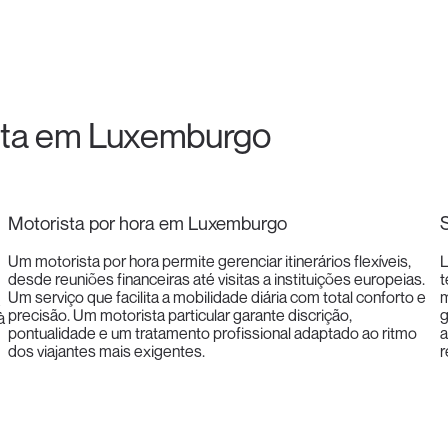
ista em Luxemburgo
Motorista por hora em Luxemburgo
Um motorista por hora permite gerenciar itinerários flexíveis,
L
desde reuniões financeiras até visitas a instituições europeias.
t
Um serviço que facilita a mobilidade diária com total conforto e
m
precisão. Um motorista particular garante discrição,
g
à
pontualidade e um tratamento profissional adaptado ao ritmo
a
dos viajantes mais exigentes.
r