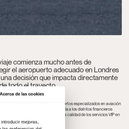
e viaje comienza mucho antes de
elegir el aeropuerto adecuado en Londres
no una decisión que impacta directamente
t de todo el trayecto
Acerca de las cookies
Londres concentra una red de aeropuertos especializados en aviación
es de cada pasajero. Desde la cercanía a los distritos financieros
iscreción en los
traslados privados
y la calidad de los servicios VIP en
aje en una experiencia impecable.
 introducir mejoras,
 las preferencias del