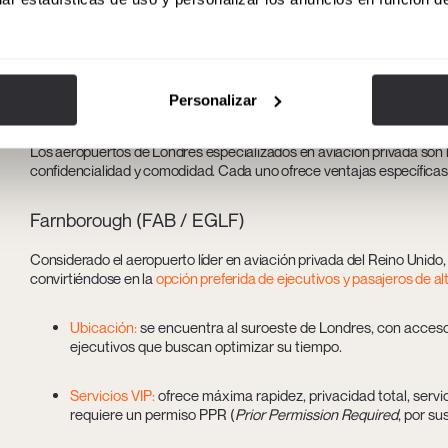
En este contexto, comprender las particularidades de cada terminal 
asistentes personales y empresarios que buscan optimizar cada minu
solo un vuelo sin contratiempos, sino también una llegada perfecta a
Personalizar
Aeropuertos de Londres líderes para vue
Los aeropuertos de Londres especializados en aviación privada son la
confidencialidad y comodidad. Cada uno ofrece ventajas específicas 
Farnborough (FAB / EGLF)
Considerado el aeropuerto líder en aviación privada del Reino Unido
convirtiéndose en la
opción preferida de ejecutivos y pasajeros de alt
Ubicación:
se encuentra al suroeste de Londres, con acceso 
ejecutivos que buscan optimizar su tiempo.
Servicios VIP:
ofrece máxima rapidez, privacidad total, serv
requiere un permiso PPR (
Prior Permission Required
, por su