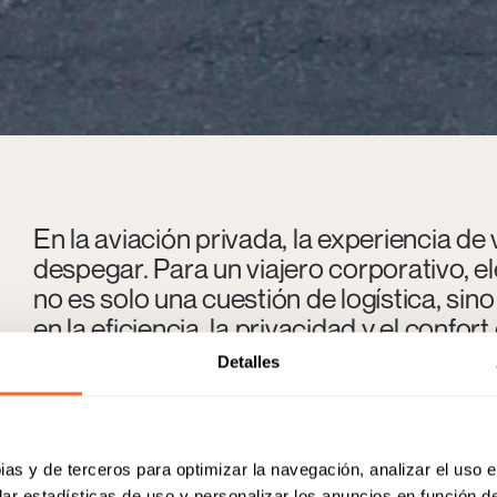
En la aviación privada, la experiencia d
despegar. Para un viajero corporativo, 
no es solo una cuestión de logística, si
en la eficiencia, la privacidad y el confor
Detalles
Como uno de los principales hubs globales de negocios y finanzas, 
privada que ofrecen distintas ventajas según el perfil y las necesidad
hasta la rapidez en los procesos de llegada y salida, pasando por la d
tierra, la elección del aeropuerto adecuado puede transformar un vi
ias y de terceros para optimizar la navegación, analizar el uso e
ar estadísticas de uso y personalizar los anuncios en función de