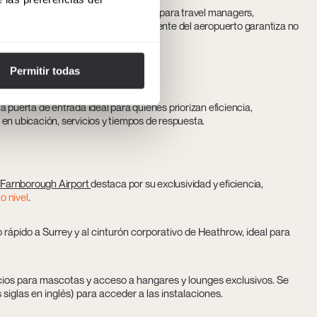
y su conexión con la ciudad es clave para travel managers,
to de su agenda. La elección inteligente del aeropuerto garantiza no
 Londres.
Permitir todas
los privados
 puerta de entrada ideal para quienes priorizan eficiencia,
en ubicación, servicios y tiempos de respuesta.
,
Farnborough Airport
destaca por su exclusividad y eficiencia,
o nivel
.
rápido a Surrey y al cinturón corporativo de Heathrow, ideal para
icios para mascotas y acceso a hangares y lounges exclusivos. Se
s siglas en inglés) para acceder a las instalaciones.