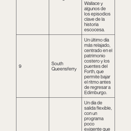
Wallace y
algunos de
los episodios
clave de la
historia
escocesa.
Un último día
más relajado,
centrado en el
patrimonio
costero y los
South
9
puentes del
Queensferry
Forth, que
permite bajar
el ritmo antes
de regresar a
Edimburgo.
Un día de
salida flexible,
con un
programa
poco
exigente que