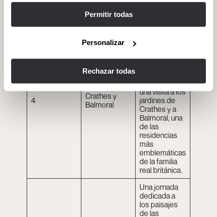
espectacular
es del país.
Permitir todas
Un día
centrado en el
Personalizar
patrimonio
real y las
grandes
Rechazar todas
propiedades
históricas, con
una visita a los
Crathes y
4
jardines de
Balmoral
Crathes y a
Balmoral, una
de las
residencias
más
emblemáticas
de la familia
real británica.
Una jornada
dedicada a
los paisajes
de las