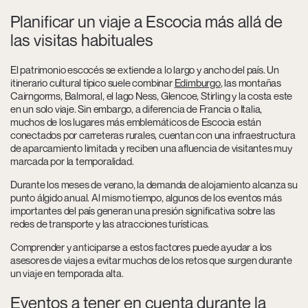
Planificar un viaje a Escocia más allá de
las visitas habituales
El patrimonio escocés se extiende a lo largo y ancho del país. Un
itinerario cultural típico suele combinar
Edimburgo
, las montañas
Cairngorms, Balmoral, el lago Ness, Glencoe, Stirling y la costa este
en un solo viaje. Sin embargo, a diferencia de Francia o Italia,
muchos de los lugares más emblemáticos de Escocia están
conectados por carreteras rurales, cuentan con una infraestructura
de aparcamiento limitada y reciben una afluencia de visitantes muy
marcada por la temporalidad.
Durante los meses de verano, la demanda de alojamiento alcanza su
punto álgido anual. Al mismo tiempo, algunos de los eventos más
importantes del país generan una presión significativa sobre las
redes de transporte y las atracciones turísticas.
Comprender y anticiparse a estos factores puede ayudar a los
asesores de viajes a evitar muchos de los retos que surgen durante
un viaje en temporada alta.
Eventos a tener en cuenta durante la