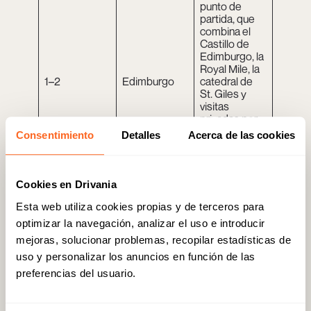
punto de
partida, que
combina el
Castillo de
Edimburgo, la
Royal Mile, la
1–2
Edimburgo
catedral de
St. Giles y
visitas
privadas por
la ciudad
Consentimiento
Detalles
Acerca de las cookies
antes de
adentrarse en
las Highlands.
Cookies en Drivania
Dos lugares
patrimoniales
Esta web utiliza cookies propias y de terceros para
muy
optimizar la navegación, analizar el uso e introducir
característico
mejoras, solucionar problemas, recopilar estadísticas de
s de Escocia:
Glamis y
historia real y
uso y personalizar los anuncios en función de las
3
Dunnottar
uno de los
preferencias del usuario.
entornos de
castillos
costeros más