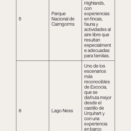
Highlands,
con
Parque
experiencias
5
Nacional de
en fincas,
Cairngorms
fauna y
actividades al
aire libre que
resultan
especialment
e adecuadas
para familias.
Uno de los
escenarios
más
reconocibles
de Escocia,
que se
disfruta mejor
desde el
castillo de
6
Lago Ness
Urquhart y
con una
experiencia
en barco