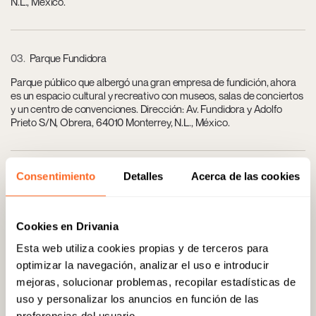
N.L., México.
03
Parque Fundidora
Parque público que albergó una gran empresa de fundición, ahora
es un espacio cultural y recreativo con museos, salas de conciertos
y un centro de convenciones. Dirección: Av. Fundidora y Adolfo
Prieto S/N, Obrera, 64010 Monterrey, N.L., México.
Consentimiento
Detalles
Acerca de las cookies
04
Fashion Drive
Un centro comercial de lujo con marcas de lujo, restaurantes de
alta cocina y opciones de entretenimiento, situado en el dinámico
Cookies en Drivania
distrito de Valle Oriente. Dirección: Av. Diego Rivera 1000, Valle
Oriente, 66269 San Pedro Garza García, N.L., México.
Esta web utiliza cookies propias y de terceros para
optimizar la navegación, analizar el uso e introducir
mejoras, solucionar problemas, recopilar estadísticas de
05
La Torrada
uso y personalizar los anuncios en función de las
preferencias del usuario.