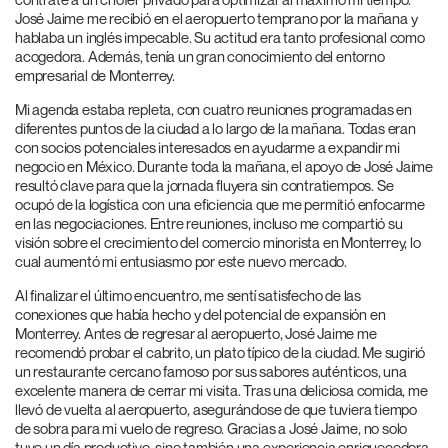
José Jaime me recibió en el aeropuerto temprano por la mañana y
hablaba un inglés impecable. Su actitud era tanto profesional como
acogedora. Además, tenía un gran conocimiento del entorno
empresarial de Monterrey.
Mi agenda estaba repleta, con cuatro reuniones programadas en
diferentes puntos de la ciudad a lo largo de la mañana. Todas eran
con socios potenciales interesados en ayudarme a expandir mi
negocio en México. Durante toda la mañana, el apoyo de José Jaime
resultó clave para que la jornada fluyera sin contratiempos. Se
ocupó de la logística con una eficiencia que me permitió enfocarme
en las negociaciones. Entre reuniones, incluso me compartió su
visión sobre el crecimiento del comercio minorista en Monterrey, lo
cual aumentó mi entusiasmo por este nuevo mercado.
Al finalizar el último encuentro, me sentí satisfecho de las
conexiones que había hecho y del potencial de expansión en
Monterrey. Antes de regresar al aeropuerto, José Jaime me
recomendó probar el cabrito, un plato típico de la ciudad. Me sugirió
un restaurante cercano famoso por sus sabores auténticos, una
excelente manera de cerrar mi visita. Tras una deliciosa comida, me
llevó de vuelta al aeropuerto, asegurándose de que tuviera tiempo
de sobra para mi vuelo de regreso. Gracias a José Jaime, no solo
tuve un día productivo, sino también una experiencia enriquecedora