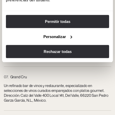
Un restaurante de carnes de alta gama que ofrece cortes de carne
de primera calidad, una decoración elegante y una extensa carta
de vinos. Dirección: Río Missouri 600 Ote., Del Valle, 66220 San
Pedro Garza García, N.L., México.
Permitir todas
Personalizar
06
Museo de Arte Contemporáneo de Monterrey (MARCO)
Uno de los principales museos de arte contemporáneo de México,
con exposiciones nacionales e internacionales. Dirección: Zuazua y
Rechazar todas
Jardón S/N, Centro, 64000 Monterrey, N.L., México.
07
Grand Cru
Un refinado bar de vinos y restaurante, especializado en
selecciones de vinos curados emparejados con platos gourmet.
Dirección: Calz del Valle 400 Local 141, Del Valle, 66220 San Pedro
Garza García, N.L., México.