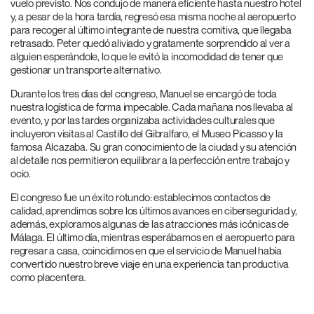
vuelo previsto. Nos condujo de manera eficiente hasta nuestro hotel
y, a pesar de la hora tardía, regresó esa misma noche al aeropuerto
para recoger al último integrante de nuestra comitiva, que llegaba
retrasado. Peter quedó aliviado y gratamente sorprendido al ver a
alguien esperándole, lo que le evitó la incomodidad de tener que
gestionar un transporte alternativo.
Durante los tres días del congreso, Manuel se encargó de toda
nuestra logística de forma impecable. Cada mañana nos llevaba al
evento, y por las tardes organizaba actividades culturales que
incluyeron visitas al Castillo del Gibralfaro, el Museo Picasso y la
famosa Alcazaba. Su gran conocimiento de la ciudad y su atención
al detalle nos permitieron equilibrar a la perfección entre trabajo y
ocio.
El congreso fue un éxito rotundo: establecimos contactos de
calidad, aprendimos sobre los últimos avances en ciberseguridad y,
además, exploramos algunas de las atracciones más icónicas de
Málaga. El último día, mientras esperábamos en el aeropuerto para
regresar a casa, coincidimos en que el servicio de Manuel había
convertido nuestro breve viaje en una experiencia tan productiva
como placentera.