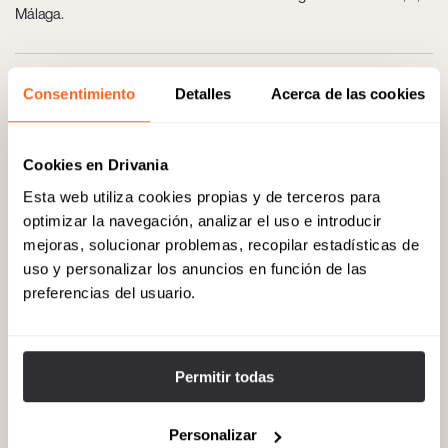
Málaga.
04
Museo del Automóvil y de la Moda
Consentimiento
Detalles
Acerca de las cookies
Presenta una colección única de coches de época junto con
exposiciones de moda de alta costura. Dirección: Av. Sor Teresa
Cookies en Drivania
Prat, 15, Málaga.
Esta web utiliza cookies propias y de terceros para
optimizar la navegación, analizar el uso e introducir
mejoras, solucionar problemas, recopilar estadísticas de
05
El Balneario – Baños del Carmen
uso y personalizar los anuncios en función de las
Disfrute de una cena de lujo junto al mar en este histórico
preferencias del usuario.
restaurante frente a la playa. Dirección: Calle Bolivia, 26, Málaga.
Permitir todas
06
Room Mate Larios
Este hotel art decó goza de una ubicación céntrica y cuenta con un
bar en la azotea con vistas a la calle principal de la ciudad.
Personalizar