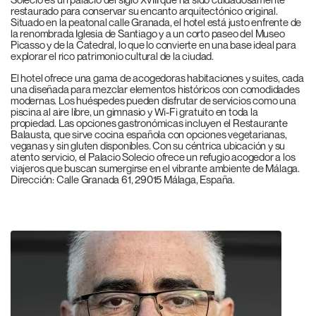
restaurado para conservar su encanto arquitectónico original.
Situado en la peatonal calle Granada, el hotel está justo enfrente de
la renombrada Iglesia de Santiago y a un corto paseo del Museo
Picasso y de la Catedral, lo que lo convierte en una base ideal para
explorar el rico patrimonio cultural de la ciudad.
El hotel ofrece una gama de acogedoras habitaciones y suites, cada
una diseñada para mezclar elementos históricos con comodidades
modernas. Los huéspedes pueden disfrutar de servicios como una
piscina al aire libre, un gimnasio y Wi-Fi gratuito en toda la
propiedad. Las opciones gastronómicas incluyen el Restaurante
Balausta, que sirve cocina española con opciones vegetarianas,
veganas y sin gluten disponibles. Con su céntrica ubicación y su
atento servicio, el Palacio Solecio ofrece un refugio acogedor a los
viajeros que buscan sumergirse en el vibrante ambiente de Málaga.
Dirección: Calle Granada 61, 29015 Málaga, España.