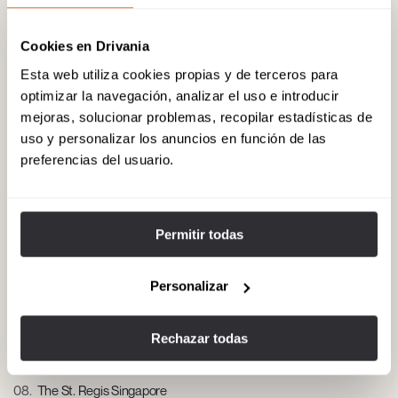
interior. Dirección: Parkview Square, 600 North Bridge Road,
Singapur.
Cookies en Drivania
Esta web utiliza cookies propias y de terceros para
optimizar la navegación, analizar el uso e introducir
06
The Shoppes at Marina Bay Sands
mejoras, solucionar problemas, recopilar estadísticas de
El principal centro comercial de lujo de Singapur, con boutiques de
uso y personalizar los anuncios en función de las
diseñadores y restaurantes de chefs famosos. También es posible
preferencias del usuario.
realizar un paseo en barco por sus canales. Dirección: 10 Bayfront
Avenue, Singapur.
Permitir todas
07
Esplanade – Theatres on the Bay
El emblemático centro de artes escénicas de Singapur, que ofrece
Personalizar
ópera, ballet y conciertos en un edificio de arquitectura singular.
Dirección: 1 Esplanade Drive, Singapur.
Rechazar todas
08
The St. Regis Singapore