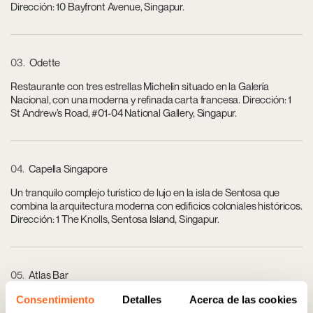
Dirección: 10 Bayfront Avenue, Singapur.
03
Odette
Restaurante con tres estrellas Michelin situado en la Galería
Nacional, con una moderna y refinada carta francesa. Dirección: 1
St Andrew’s Road, #01-04 National Gallery, Singapur.
04
Capella Singapore
Un tranquilo complejo turístico de lujo en la isla de Sentosa que
combina la arquitectura moderna con edificios coloniales históricos.
Dirección: 1 The Knolls, Sentosa Island, Singapur.
05
Atlas Bar
Un gran bar de inspiración Art Déco que cuenta con una de las
Consentimiento
Detalles
Acerca de las cookies
colecciones de ginebra más extensas del mundo y un exclusivo