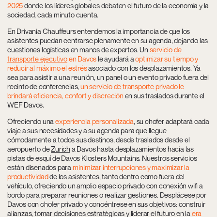
2025
donde los líderes globales debaten el futuro de la economía y la
sociedad, cada minuto cuenta.
En Drivania Chauffeurs
entendemos la importancia de que los
asistentes puedan centrarse plenamente en su agenda, dejando las
cuestiones logísticas en manos de expertos. Un
servicio de
transporte ejecutivo
en Davos
le ayudará a
optimizar su tiempo y
reducir al máximo el estrés
asociado con los desplazamientos. Ya
sea para asistir a una reunión, un panel o un evento privado fuera del
recinto de conferencias,
un servicio de transporte privado le
brindará eficiencia, confort y discreción
en sus traslados durante el
WEF Davos.
Ofreciendo una
experiencia personalizada
, su chofer adaptará cada
viaje a sus necesidades y a su agenda para que llegue
cómodamente a todos sus destinos, desde traslados desde el
aeropuerto de
Zurich
a Davos hasta desplazamientos hacia las
pistas de esquí
de Davos Klosters Mountains. Nuestros servicios
están diseñados para
minimizar interrupciones y maximizar la
productividad
de los asistentes, tanto dentro como fuera del
vehículo, ofreciendo un amplio espacio privado con conexión wifi a
bordo para preparar reuniones o realizar gestiones. Desplácese por
Davos con chofer privado y concéntrese en sus objetivos: construir
alianzas, tomar decisiones estratégicas y liderar el futuro en la
era