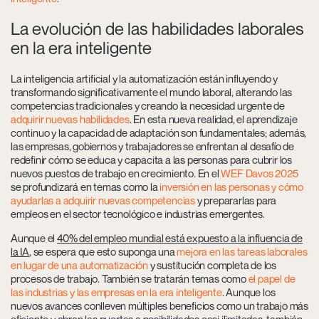
La evolución de las habilidades laborales
en la era inteligente
La inteligencia artificial y la automatización están influyendo y
transformando significativamente el mundo laboral, alterando las
competencias tradicionales y creando la necesidad urgente de
adquirir nuevas habilidades
. En esta nueva realidad, el aprendizaje
continuo y la capacidad de adaptación son fundamentales; además,
las empresas, gobiernos y trabajadores se enfrentan al desafío de
redefinir cómo se educa y capacita a las personas para cubrir los
nuevos puestos de trabajo en crecimiento. En el
WEF Davos 2025
se profundizará en temas como la
inversión en las personas y cómo
ayudarlas a adquirir nuevas competencias
y prepararlas para
empleos en el sector tecnológico e industrias emergentes.
Aunque
el
40% del empleo mundial está expuesto a la influencia de
la IA
, se espera que esto suponga una
mejora en las tareas laborales
en lugar de una automatización
y sustitución completa de los
procesos de trabajo. También se tratarán temas como
el papel de
las industrias y las empresas en la era inteligente
. Aunque los
nuevos avances conlleven múltiples beneficios como un trabajo más
eficiente y abran las puertas a posibilidades casi ilimitadas, también