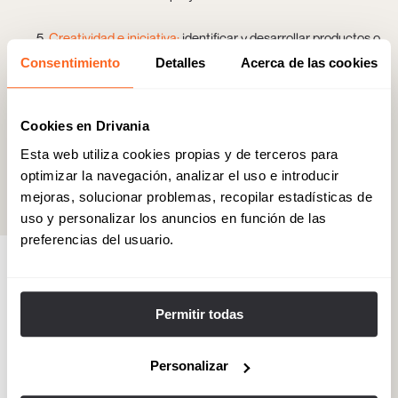
Creatividad e iniciativa:
identificar y desarrollar productos o
servicios innovadores que satisfagan las nuevas
Consentimiento
Detalles
Acerca de las cookies
necesidades del mercado marcará la diferencia.
Identificando oportunidades en tendencias emergentes y
convirtiéndolas en ventajas competitivas.
Cookies en Drivania
Estas habilidades no solo hacen destacar a los trabajadores, sino
Esta web utiliza cookies propias y de terceros para
que también
fomentan la innovación empresarial
en un mundo
optimizar la navegación, analizar el uso e introducir
impulsado por la inteligencia artificial y la automatización.
mejoras, solucionar problemas, recopilar estadísticas de
uso y personalizar los anuncios en función de las
preferencias del usuario.
Permitir todas
Personalizar