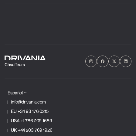
Español
info@drivania.com
EU
+34 93 176 0215
USA
+1 786 209 1689
UK
+44 203 769 1926