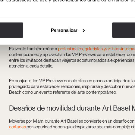
¿Quién asiste a los VIP Previews?
Los VIP Previews de Art Basel Miami Beach atraen a un público co
únicas y de gran valor artístico. También
directivos y CEOs
interesad
Personalizar
pasión por el arte con una visión estratégica.
El evento también reúne a
profesionales, galeristas y artistas intern
contemporáneo y aprovechan los VIP Previews para establecer con
entre los invitados destacan viajeros acostumbrados a experiencias cu
atención a cada detalle.
En conjunto, los VIP Previews no solo ofrecen acceso anticipado a 
privilegiado para establecer relaciones, inspirarse y descubrir nuevo
Beach como un evento referente del arte contemporáneo.
Desafíos de movilidad durante Art Basel
Moverse por Miami
durante Art Basel se convierte en un desafío cons
cortadas
por seguridad hacen que desplazarse sea más complejo de 