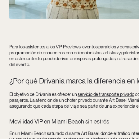
Para los asistentes a los VIP Previews, eventos paralelos y cenas pri
programación de encuentros con coleccionistas, artistas y galeris
en este contexto puede derivar en esperas prolongadas, retrasos in
del evento.
¿Por qué Drivania marca la diferencia en 
El objetivo de Drivania es ofrecer un
servicio de transporte privado
co
pasajeros. La atención de un chofer privado durante Art Basel Miami
asegurando que cada etapa del viaje sea parte de una experiencia exc
Movilidad VIP en Miami Beach sin estrés
En un Miami Beach saturado durante Art Basel, donde el tráfico inte