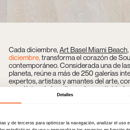
Cada diciembre,
Art Basel Miami Beach
diciembre,
transforma el corazón de Sout
contemporáneo. Considerada una de las f
planeta, reúne a más de 250 galerías inte
expertos, artistas y amantes del arte, 
neurálgico de la cultura y la creatividad g
Detalles
Entre los momentos más esperados se encuentran los VIP Previews,
exposiciones antes de la apertura al público general
. Los VIP Previe
para el encuentro entre los protagonistas del arte contemporáneo. L
ias y de terceros para optimizar la navegación, analizar el uso e
para fomentar el
networking
y descubrir las tendencias que marcará
ar estadísticas de uso y personalizar los anuncios en función de