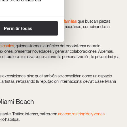
mpuesto por
coleccionistas privados y familias
que buscan piezas
os en invertir en piezas de arte contemporáneo, combinando su
Permitir todas
acionales
, quienes forman el núcleo del ecosistema del arte
exiones, presentar novedades y generar colaboraciones. Además,
lturales exclusivas que valoran la personalización, la privacidad y la
las exposiciones, sino que también se consolidan como un espacio
s artistas, reforzando la reputación internacional de Art Basel Miami
 Miami Beach
tante. Tráfico intenso, calles con
acceso restringido y zonas
lo habitual.