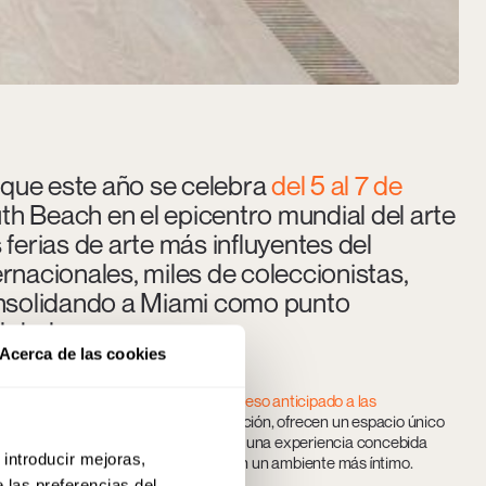
, que este año se celebra
del 5 al 7 de
h Beach en el epicentro mundial del arte
erias de arte más influyentes del
rnacionales, miles de coleccionistas,
consolidando a Miami como punto
lobal.
Acerca de las cookies
 jornadas exclusivas que ofrecen
acceso anticipado a las
ws, a los que solo se accede por invitación, ofrecen un espacio único
a discreción y la exclusividad definen una experiencia concebida
 introducir mejoras,
n el mercado del arte internacional en un ambiente más íntimo.
 las preferencias del