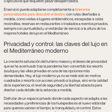
o ejecutivos que requieren pasar desapercibidos.
El servicio puede adaptarse completamente a
itinerarios
personalizados para descubrir el destino
con rutas diseñadas a
medida, como visitas a lugares emblemáticos, escapadas a calas
recónditas, reservas en restaurantes o traslados a eventos privados,
siempre con puntualidad y un estándar de servicio a la altura de los
mejores hoteles de lujo en el Mediterráneo.
Privacidad y control: las claves del lujo en
el Mediterráneo moderno
La creciente saturación del turismo masivo y el deseo de privacidad
que se ha acentuado tras la pandemia han convertido los resorts
boutique
y las villas privadas en una de las opciones más
demandadas. Hoy, el lujo moderno ya no se mide solo en metros
cuadrados o resorts con acceso privado a la playa, sino en la calidad
de la experiencia, el nivel de seguridad y la libertad absoluta para
diseñar cada detalle de la estancia a medida.
Disfrutar de un espacio privado donde cada aspecto se adapta a las
necesidades y preferencias de los huéspedes es el nuevo estándar
para quienes valoran el tiempo, la tranquilidad y el control. Estos