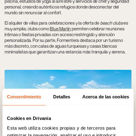
piscina, estudios de yoga al aire libre y servicios de chef y seguridad
personal, creando auténticos refugios donde desconectar del
mundo sin renunciar al confort.
El alquiler de villas para celebraciones y
la oferta de
beach clubs
es
muy amplia; clubs como
Blue Marlin
permiten celebrar reuniones
íntimas o fiestas privadas con acceso restringido y atención
personalizada. Por su parte, Formentera destaca por un turismo
más discreto, con calas de aguas turquesas y casas blancas
minimalistas que garantizan una estancia más tranquila y serena.
Consentimiento
Detalles
Acerca de las cookies
Cookies en Drivania
Esta web utiliza cookies propias y de terceros para
optimizar la navegación, analizar el uso e introducir