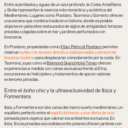
Entre acantilados y aguas de un azul profundo, la Costa Amalfitana
y Sicilia representan la esencia más romántica y auténtica del
Mediterráneo. Lugares como Positano, Taormina o Sorrento ofrecen
una escena que combina tradición e historia, donde es posible
alojarse en palacetes restaurados de siglos de antigüedad, terrazas
privadas colgadas sobre el mar y jardines perfumados con
limoneros.
En Positano, propiedades como
Il San Pietro di Positano
permiten
reservar
suites con acceso directo a calas privadas y servicio de
limusina marítima
para desplazarse cómodamente por la costa. En
Taormina, joyas como el
Belmond Grand Hotel Timeo
ofrecen
experiencias a medida con cenas exclusivas frente al Etna,
excursiones en helicóptero y tratamientos de spa en cabinas
exteriores privadas.
Entre el
boho chic
y la ultraexclusividad de Ibiza y
Formentera
Ibiza y Formentera son dos caras del mismo sueño mediterráneo, un
equilibrio perfecto entre el
espíritu bohemio y una oferta de ocio
pensada para viajeros que valoran los ambientes exclusivos. En
Ibiza, fincas privadas escondidas entre pinares ofrecen jardines con