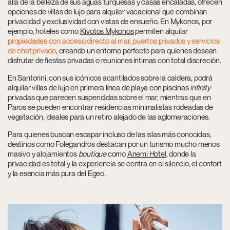
allá de la belleza de sus aguas turquesas y casas encaladas, ofrecen
opciones de villas de lujo para alquiler
vacacional que combinan
privacidad y exclusividad con vistas de ensueño. En Mykonos, por
ejemplo, hoteles como
Kivotos Mykonos
permiten alquilar
propiedades con acceso directo al mar, puertos privados y servicios
de chef privado
, creando un entorno perfecto para quienes desean
disfrutar de fiestas privadas o reuniones íntimas con total discreción.
En Santorini, con sus icónicos acantilados sobre la caldera, podrá
alquilar villas de lujo en primera línea de playa
con piscinas
infinity
privadas que parecen suspendidas sobre el mar, mientras que en
Paros se pueden encontrar residencias minimalistas rodeadas de
vegetación, ideales para un retiro alejado de las aglomeraciones.
Para quienes buscan escapar incluso de las islas más conocidas,
destinos como Folegandros destacan por un turismo mucho menos
masivo y alojamientos
boutique
como
Anemi Hotel
, donde la
privacidad es total y la experiencia se centra en el silencio, el confort
y la esencia más pura del Egeo.