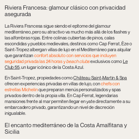
Riviera Francesa: glamour clásico con privacidad
asegurada
La Riviera Francesa sigue siendo el epítome del glamour
mediterráneo, pero su atractivo va mucho más allá de los flashes y
las alfombras rojas. Entre colinas cubiertas de pinos, calas
escondidas y pueblos medievales, destinos como Cap Ferrat, Èze o
Saint-Tropez albergan villas de lujo en el Mediterráneo para alquilar
que garantizan
confort absoluto con servicios que incluyen
seguridad privada las 24 horas y
beach clubs
exclusivos como
Le
Club 55
, un lugar icónico de la Costa Azul.
En Saint-Tropez, propiedades como
Château Saint-Martin & Spa
ofrecen experiencias privadas en villas de lujo, con
chefs con
estrellas Michelin
que preparan menús personalizados y spas
privados dentro de la propia villa. En Cap Ferrat, legendarias
mansiones frente al mar permiten llegar en yate directamente a su
embarcadero privado, garantizando un nivel de discreción
inigualable.
El encanto mediterráneo de la Costa Amalfitana y
Sicilia