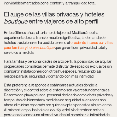
inolvidables marcados por el confort y la tranquilidad total.
El auge de las villas privadas y hoteles
boutique
entre viajeros de alto perfil
En los últimos años, el turismo de lujo en el Mediterráneo ha
experimentado una transformación significativa, la demanda de
hoteles tradicionales ha cedido terreno al
creciente interés por villas
para familias y hoteles
boutique
que garanticen privacidad total y
servicios a medida.
Para familias y personalidades de alto perfil, la posibilidad de alquilar
propiedades completas permite disfrutar de espacios exclusivos sin
compartir instalaciones con otros huéspedes, reduciendo así
riesgos para su seguridad y contando con más intimidad.
Esta preferencia responde a estándares actuales donde la
discreción y el control sobre el entorno son valores fundamentales.
Resorts con playa privada, personal dedicado como chefs privados y
terapeutas de bienestar y medidas de seguridad avanzadas son
ahora el mínimo esperado por quienes optan por estos alojamientos.
Al mismo tiempo, los hoteles
boutique
del Mediterráneo se han
posicionado como una alternativa ideal al combinar la intimidad de