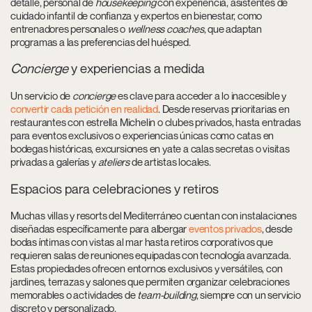
detalle, personal de
housekeeping
con experiencia, asistentes de
cuidado infantil de confianza y expertos en bienestar, como
entrenadores personales o
wellness coaches
, que adaptan
programas a las preferencias del huésped.
Concierge
y experiencias a medida
Un servicio de
concierge
es clave para acceder a lo inaccesible y
convertir cada petición en realidad
. Desde reservas prioritarias en
restaurantes con estrella Michelin o clubes privados, hasta entradas
para eventos exclusivos o experiencias únicas como catas en
bodegas históricas, excursiones en yate a calas secretas o visitas
privadas a galerías y
ateliers
de artistas locales.
Espacios para celebraciones y retiros
Muchas villas y resorts del Mediterráneo cuentan con instalaciones
diseñadas específicamente para albergar
eventos privados
, desde
bodas íntimas con vistas al mar hasta retiros corporativos que
requieren salas de reuniones equipadas con tecnología avanzada.
Estas propiedades ofrecen entornos exclusivos y versátiles, con
jardines, terrazas y salones que permiten organizar celebraciones
memorables o actividades de
team-building
, siempre con un servicio
discreto y personalizado.