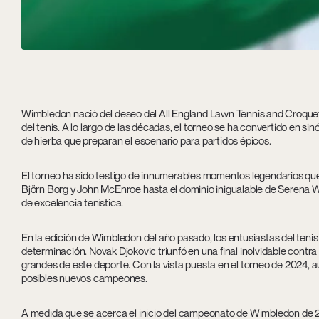
Wimbledon nació del deseo del All England Lawn Tennis and Croquet
del tenis. A lo largo de las décadas, el torneo se ha convertido en si
de hierba que preparan el escenario para partidos épicos.
El torneo ha sido testigo de innumerables momentos legendarios que h
Björn Borg y John McEnroe hasta el dominio inigualable de Serena
de excelencia tenística.
En la edición de Wimbledon del año pasado, los entusiastas del tenis
determinación. Novak Djokovic triunfó en una final inolvidable cont
grandes de este deporte. Con la vista puesta en el torneo de 2024, a
posibles nuevos campeones.
A medida que se acerca el inicio del campeonato de Wimbledon de 2