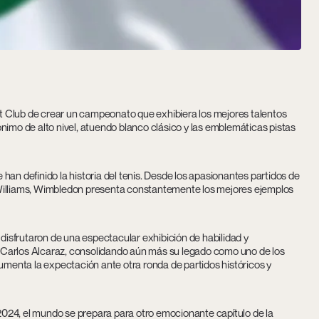
 Club de crear un campeonato que exhibiera los mejores talentos
nónimo de alto nivel, atuendo blanco clásico y las emblemáticas pistas
an definido la historia del tenis. Desde los apasionantes partidos de
 Williams, Wimbledon presenta constantemente los mejores ejemplos
 disfrutaron de una espectacular exhibición de habilidad y
ra Carlos Alcaraz, consolidando aún más su legado como uno de los
umenta la expectación ante otra ronda de partidos históricos y
024, el mundo se prepara para otro emocionante capítulo de la