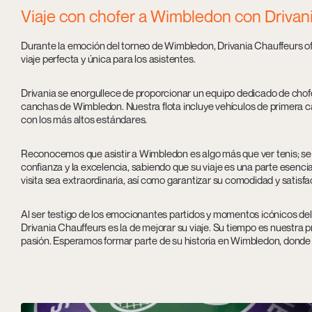
Viaje con chofer a Wimbledon con Drivan
Durante la emoción del torneo de Wimbledon, Drivania Chauffeurs of
viaje perfecta y única para los asistentes.
Drivania se enorgullece de proporcionar un equipo dedicado de chofere
canchas de Wimbledon. Nuestra flota incluye vehículos de primera 
con los más altos estándares.
Reconocemos que asistir a Wimbledon es algo más que ver tenis; se t
confianza y la excelencia, sabiendo que su viaje es una parte esenc
visita sea extraordinaria, así como garantizar su comodidad y satisf
Al ser testigo de los emocionantes partidos y momentos icónicos de
Drivania Chauffeurs es la de mejorar su viaje. Su tiempo es nuestra 
pasión. Esperamos formar parte de su historia en Wimbledon, donde