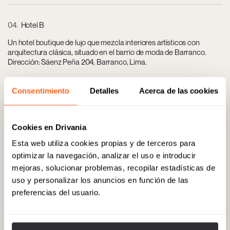
04
Hotel B
Un hotel boutique de lujo que mezcla interiores artísticos con
arquitectura clásica, situado en el barrio de moda de Barranco.
Dirección: Sáenz Peña 204, Barranco, Lima.
Consentimiento
Detalles
Acerca de las cookies
05
Huaca Pucllana
No sólo es un importante yacimiento arqueológico, sino que
Cookies en Drivania
también alberga un restaurante de alta cocina con vistas a las
antiguas ruinas pre-incas. Dirección: General Borgoño cuadra 8,
Esta web utiliza cookies propias y de terceros para
Miraflores, Lima.
optimizar la navegación, analizar el uso e introducir
mejoras, solucionar problemas, recopilar estadísticas de
uso y personalizar los anuncios en función de las
06
MALI - Museo de Arte de Lima
preferencias del usuario.
Alberga una completa colección de arte peruano que abarca desde
obras precolombinas hasta contemporáneas. Dirección: Paseo
Colón 125, Parque de la Exposición, Lima.