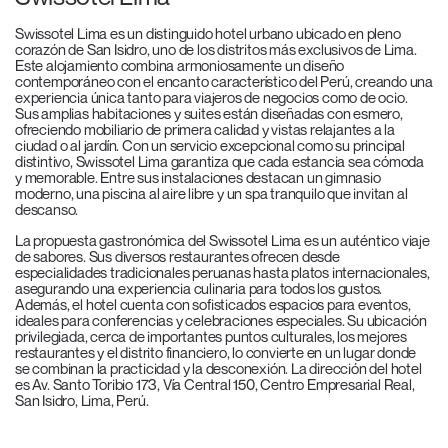
Swissotel Lima es un distinguido hotel urbano ubicado en pleno
corazón de San Isidro, uno de los distritos más exclusivos de Lima.
Este alojamiento combina armoniosamente un diseño
contemporáneo con el encanto característico del Perú, creando una
experiencia única tanto para viajeros de negocios como de ocio.
Sus amplias habitaciones y suites están diseñadas con esmero,
ofreciendo mobiliario de primera calidad y vistas relajantes a la
ciudad o al jardín. Con un servicio excepcional como su principal
distintivo, Swissotel Lima garantiza que cada estancia sea cómoda
y memorable. Entre sus instalaciones destacan un gimnasio
moderno, una piscina al aire libre y un spa tranquilo que invitan al
descanso.
La propuesta gastronómica del Swissotel Lima es un auténtico viaje
de sabores. Sus diversos restaurantes ofrecen desde
especialidades tradicionales peruanas hasta platos internacionales,
asegurando una experiencia culinaria para todos los gustos.
Además, el hotel cuenta con sofisticados espacios para eventos,
ideales para conferencias y celebraciones especiales. Su ubicación
privilegiada, cerca de importantes puntos culturales, los mejores
restaurantes y el distrito financiero, lo convierte en un lugar donde
se combinan la practicidad y la desconexión. La dirección del hotel
es Av. Santo Toribio 173, Vía Central 150, Centro Empresarial Real,
San Isidro, Lima, Perú.