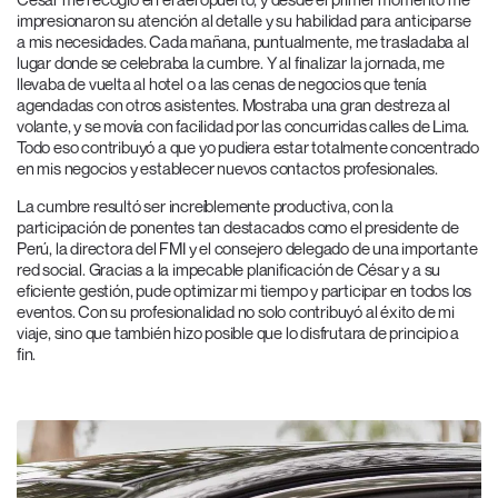
impresionaron su atención al detalle y su habilidad para anticiparse
a mis necesidades. Cada mañana, puntualmente, me trasladaba al
lugar donde se celebraba la cumbre. Y al finalizar la jornada, me
llevaba de vuelta al hotel o a las cenas de negocios que tenía
agendadas con otros asistentes. Mostraba una gran destreza al
volante, y se movía con facilidad por las concurridas calles de Lima.
Todo eso contribuyó a que yo pudiera estar totalmente concentrado
en mis negocios y establecer nuevos contactos profesionales.
La cumbre resultó ser increíblemente productiva, con la
participación de ponentes tan destacados como el presidente de
Perú, la directora del FMI y el consejero delegado de una importante
red social. Gracias a la impecable planificación de César y a su
eficiente gestión, pude optimizar mi tiempo y participar en todos los
eventos. Con su profesionalidad no solo contribuyó al éxito de mi
viaje, sino que también hizo posible que lo disfrutara de principio a
fin.