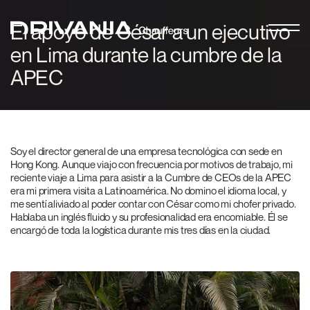
El apoyo de César a un ejecutivo
en Lima durante la cumbre de la
APEC
Soy el director general de una empresa tecnológica con sede en
Hong Kong. Aunque viajo con frecuencia por motivos de trabajo, mi
reciente viaje a Lima para asistir a la Cumbre de CEOs de la APEC
era mi primera visita a Latinoamérica. No domino el idioma local, y
me sentí aliviado al poder contar con César como mi chofer privado.
Hablaba un inglés fluido y su profesionalidad era encomiable. Él se
encargó de toda la logística durante mis tres días en la ciudad.