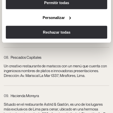
Permitir todas
Personalizar
07
Bodega y Quadra
Museo histórico que ofrece una visión de la vida de la Lima colonial
Rechazar todas
a través de la conservación de bóvedas subterráneas y otras
reliquias. Dirección: Jr. Áncash 213, Centro Histórico de Lima.
08
Pescados Capitales
Un creativo restaurante de mariscos con un menú que cuenta con
ingeniosos nombres de platos e innovadoras presentaciones.
Dirección: Av. Mariscal La Mar 1337, Miraflores, Lima.
09
Hacienda Moreyra
Situado en el restaurante Astrid & Gastón, es uno de los lugares
más exclusivos de Lima para cenar, ubicado en una hermosa