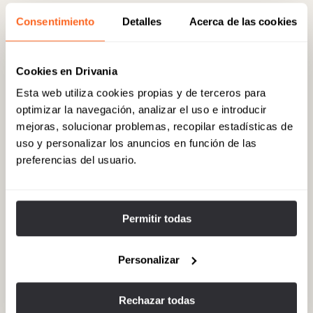
Boutique de alta costura de la firma italiana Max Mara, situada en
Consentimiento
Detalles
Acerca de las cookies
una zona comercial selecta de la ciudad, con atención
personalizada para cliente exigente. Dirección: Rue Lac Victoria,
2011 11 Tunis, Túnez.
Cookies en Drivania
Esta web utiliza cookies propias y de terceros para
optimizar la navegación, analizar el uso e introducir
06
Tiffany Luxury Store Tunis
mejoras, solucionar problemas, recopilar estadísticas de
Tienda de joyería y relojería de alta gama con piezas de colección,
uso y personalizar los anuncios en función de las
asesoramiento premium y ubicación céntrica para compras de lujo
preferencias del usuario.
en Túnez. Dirección: 21 Avenue Ahmed Tlili, Menzah 5, 1002 Tunis,
Túnez.
Permitir todas
07
Jolla Concept Store
Concept store de lujo que mezcla moda internacional y diseño local,
Personalizar
ambiente boutique de alto nivel ideal para compras selectas.
Dirección: 210 Avenue Habib Bourguiba, 1001 Tunis, Túnez.
Rechazar todas