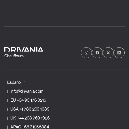
Español
info@drivania.com
EU
+34 93 176 0215
USA
+1 786 209 1689
UK
+44 203 769 1926
APAC
+65 3125 5384