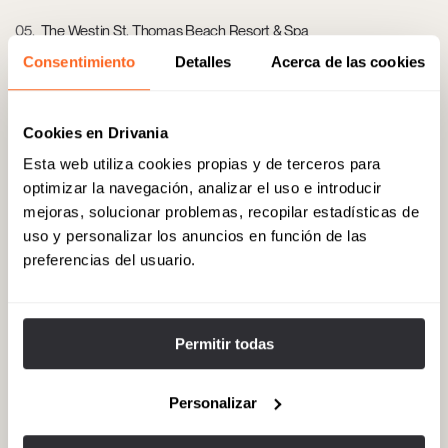
05
The Westin St. Thomas Beach Resort & Spa
Consentimiento
Detalles
Acerca de las cookies
Hotel de categoría superior con acceso directo a la playa, spa de
lujo, suites con balcones al mar y varios restaurantes para
estancias de lujo. Dirección: 6900 Great Bay St., St. Thomas, Islas
Vírgenes, EE.UU.
Cookies en Drivania
Esta web utiliza cookies propias y de terceros para
optimizar la navegación, analizar el uso e introducir
06
Palm Passage – Boutique Alley
mejoras, solucionar problemas, recopilar estadísticas de
Paseo comercial cubierto junto al muelle con boutiques de diseño,
uso y personalizar los anuncios en función de las
relojerías premium y ambiente para compras selectas en entorno
preferencias del usuario.
turístico de lujo. Dirección: Palm Passage, Charlotte Amalie, St.
Thomas, Islas Vírgenes, EE.UU.
Permitir todas
07
Mountain Top Lounge & Terrace
Personalizar
Mirador exclusivo sobre St. Thomas con vistas panorámicas,
terraza con coctelería de autor y espacio para ocio premium o
eventos al atardecer. Dirección: 6500 Mountain Top Estate, St.