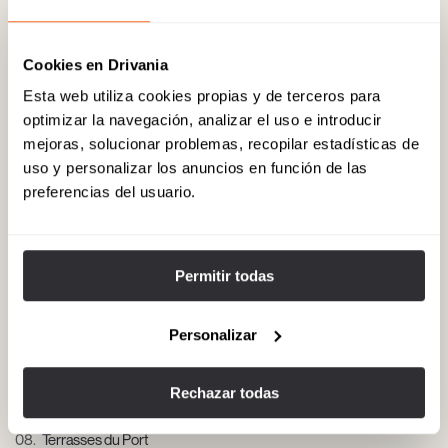
enseñas como Louis Vuitton, Hermès, Gucci y Cartier en entorno
urbano elegante. Dirección: Rue Paradis, 13006 Marseille, Francia.
Cookies en Drivania
Esta web utiliza cookies propias y de terceros para
06
Maison de la Photographie Galerie & Events
optimizar la navegación, analizar el uso e introducir
mejoras, solucionar problemas, recopilar estadísticas de
Espacio cultural de arte contemporáneo con exposiciones
uso y personalizar los anuncios en función de las
selectas, eventos para clientes VIP y entorno pensado para
experiencias premium. Dirección: 11 Rue de la Charité, 13002
preferencias del usuario.
Marseille, Francia.
Permitir todas
07
Restaurant Le Rhino
Restaurante de cocina creativa mediterránea, ambiente cuidado
Personalizar
para cenas especiales, atención personalizada y carta de vinos
seleccionada. Dirección: 19 Rue Lodève, 13002 Marseille, Francia.
Rechazar todas
08
Terrasses du Port