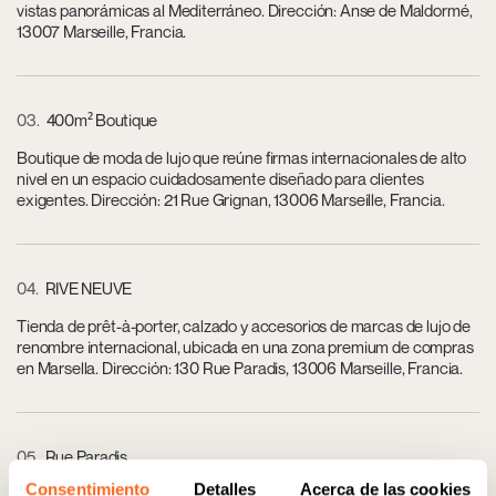
vistas panorámicas al Mediterráneo. Dirección: Anse de Maldormé,
13007 Marseille, Francia.
03
400m² Boutique
Boutique de moda de lujo que reúne firmas internacionales de alto
nivel en un espacio cuidadosamente diseñado para clientes
exigentes. Dirección: 21 Rue Grignan, 13006 Marseille, Francia.
04
RIVE NEUVE
Tienda de prêt-à-porter, calzado y accesorios de marcas de lujo de
renombre internacional, ubicada en una zona premium de compras
en Marsella. Dirección: 130 Rue Parad­is, 13006 Marseille, Francia.
05
Rue Paradis
Consentimiento
Detalles
Acerca de las cookies
Calle emblemática para el shopping de alto nivel en Marsella, con