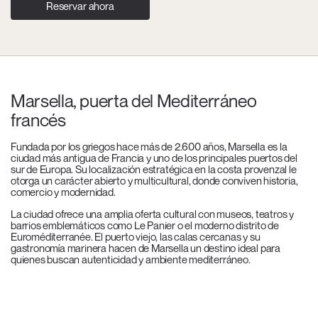
Reservar ahora
Marsella, puerta del Mediterráneo
francés
Fundada por los griegos hace más de 2.600 años, Marsella es la
ciudad más antigua de Francia y uno de los principales puertos del
sur de Europa. Su localización estratégica en la costa provenzal le
otorga un carácter abierto y multicultural, donde conviven historia,
comercio y modernidad.
La ciudad ofrece una amplia oferta cultural con museos, teatros y
barrios emblemáticos como Le Panier o el moderno distrito de
Euroméditerranée. El puerto viejo, las calas cercanas y su
gastronomía marinera hacen de Marsella un destino ideal para
quienes buscan autenticidad y ambiente mediterráneo.