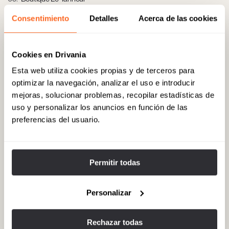
Tienda de marroquinería y artículos de lujo reconocida por su saber
Consentimiento
Detalles
Acerca de las cookies
hacer, ubicada en un entorno de compras de alto nivel en
Bordeaux. Dirección: 9 Cours de l’Intendance, 33000 Bordeaux,
Francia.
Cookies en Drivania
Esta web utiliza cookies propias y de terceros para
optimizar la navegación, analizar el uso e introducir
06
Ristorante Le Pressoir d'Argent - Gordon Ramsay
mejoras, solucionar problemas, recopilar estadísticas de
Restaurante gourmet dentro del InterContinental, con cocina de
uso y personalizar los anuncios en función de las
autor, menús degustación y ambiente cuidado para cenas de alto
preferencias del usuario.
standing. Dirección: 2-5 place de la Comédie, 33000 Bordeaux,
Francia.
Permitir todas
07
Musée des Beaux-Arts de Bordeaux
Museo con colección importante de arte clásico y moderno, que
Personalizar
ofrece salas para eventos privados y visitas exclusivas. Dirección:
20 cours d’Albret, 33000 Bordeaux, Francia.
Rechazar todas