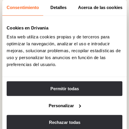
Situado en la azotea del Hotel Grande Bretagne, ofrece una
Consentimiento
Detalles
Acerca de las cookies
exquisita cocina mediterránea con impresionantes vistas de la
Acrópolis iluminada por la noche. Dirección: 1 Vasileos Georgiou A’
St, Atenas 105 64.
Cookies en Drivania
Esta web utiliza cookies propias y de terceros para
06
Zonar’s Athens
optimizar la navegación, analizar el uso e introducir
mejoras, solucionar problemas, recopilar estadísticas de
Un legendario café-restaurante rediseñado con una belleza
uso y personalizar los anuncios en función de las
excepcional, que combina el carisma de la antigua Atenas con un
elegante menú de estilo brasserie. Dirección: Voukourestiou 9,
preferencias del usuario.
Atenas 106 71.
Permitir todas
07
Barrio de Kolonaki
El barrio de lujo de Atenas, repleto de boutiques de diseñadores,
Personalizar
galerías de lujo, cafeterías conceptuales y gente elegante.
Ubicación: alrededor de las calles Skoufa, Voukourestiou y
Patriarchou Ioakeim, Atenas 106 75.
Rechazar todas