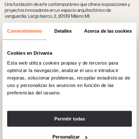
Una fundación de arte contemporáneo que ofrece exposiciones y
proyectos innovadores en un espacio arquitectónico de
vanguardia. Largo Isarco, 2, 20139 Milano MI.
Consentimiento
Detalles
Acerca de las cookies
04
Marchesi 1824
Una pastelería histórica que ofrece dulces y pasteles finamente
Cookies en Drivania
elaborados, encarnando el arte de la repostería italiana. Via Santa
Esta web utiliza cookies propias y de terceros para
Maria alla Porta, 11/a, 20123 Milano MI.
optimizar la navegación, analizar el uso e introducir
mejoras, solucionar problemas, recopilar estadísticas de
uso y personalizar los anuncios en función de las
05
Ceresio 7 Pools & Restaurant
preferencias del usuario.
Una experiencia gastronómica elegante y moderna en la azotea,
que ofrece impresionantes vistas de Milán junto con cocina
gourmet. Via Ceresio, 7, 20154 Milano MI.
Permitir todas
06
Antonia Milano
Personalizar