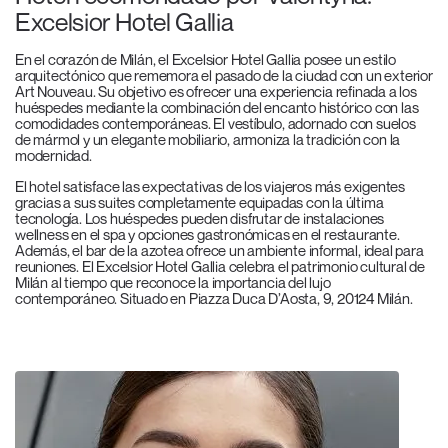
Excelsior Hotel Gallia
En el corazón de Milán, el Excelsior Hotel Gallia posee un estilo
arquitectónico que rememora el pasado de la ciudad con un exterior
Art Nouveau. Su objetivo es ofrecer una experiencia refinada a los
huéspedes mediante la combinación del encanto histórico con las
comodidades contemporáneas. El vestíbulo, adornado con suelos
de mármol y un elegante mobiliario, armoniza la tradición con la
modernidad.
El hotel satisface las expectativas de los viajeros más exigentes
gracias a sus suites completamente equipadas con la última
tecnología. Los huéspedes pueden disfrutar de instalaciones
wellness en el spa y opciones gastronómicas en el restaurante.
Además, el bar de la azotea ofrece un ambiente informal, ideal para
reuniones. El Excelsior Hotel Gallia celebra el patrimonio cultural de
Milán al tiempo que reconoce la importancia del lujo
contemporáneo. Situado en Piazza Duca D’Aosta, 9, 20124 Milán.