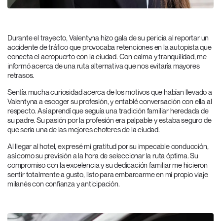
Durante el trayecto, Valentyna hizo gala de su pericia al reportar un
accidente de tráfico que provocaba retenciones en la autopista que
conecta el aeropuerto con la ciudad. Con calma y tranquilidad, me
informó acerca de una ruta alternativa que nos evitaría mayores
retrasos.
Sentía mucha curiosidad acerca de los motivos que habían llevado a
Valentyna a escoger su profesión, y entablé conversación con ella al
respecto. Así aprendí que seguía una tradición familiar heredada de
su padre. Su pasión por la profesión era palpable y estaba seguro de
que sería una de las mejores choferes de la ciudad.
Al llegar al hotel, expresé mi gratitud por su impecable conducción,
así como su previsión a la hora de seleccionar la ruta óptima. Su
compromiso con la excelencia y su dedicación familiar me hicieron
sentir totalmente a gusto, listo para embarcarme en mi propio viaje
milanés con confianza y anticipación.