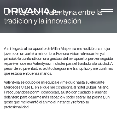
Un viaje con Valentyna entre la
tradición y la innovación
A mi llegada al aeropuerto de Milán Malpensa me recibió una mujer
joven con un cartel a mi nombre. Fue una visión refrescante, y al
principio la confundí con una gestora del aeropuerto, pero enseguida
reparé en que era Valentyna, mi chofer para el traslado a la ciudad. A
pesar de su juventud, su actitud segura me tranquilizó y me confirmó
que estaba en buenas manos.
Valentyna se ocupó de mi equipaje y me guio hasta su elegante
Mercedes Clase E, en el que me conduciría al hotel Bulgari Milano.
Preocupándose por mi comodidad, ajustó con cuidado el asiento
delantero para dejarme más espacio y poder estirar las piernas, un
gesto que me levantó el ánimo al instante y reforzó su
profesionalidad.