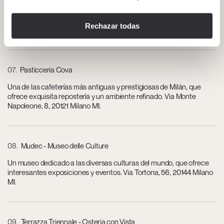
Una exclusiva boutique que ofrece una cuidada selección de moda
y accesorios de los diseñadores más prestigiosos del mundo. Via
Rechazar todas
Cusani, 5, 20121 Milano MI.
07
Pasticceria Cova
Una de las cafeterías más antiguas y prestigiosas de Milán, que
ofrece exquisita repostería y un ambiente refinado. Via Monte
Napoleone, 8, 20121 Milano MI.
08
Mudec - Museo delle Culture
Un museo dedicado a las diversas culturas del mundo, que ofrece
interesantes exposiciones y eventos. Via Tortona, 56, 20144 Milano
MI.
09
Terrazza Triennale - Osteria con Vista